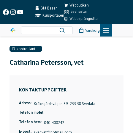
Skip
Webbutiken
to
Blå Basen
Facebook
Instagram
YouTube
Svehästar
content
Kursportalen
Webbsprångrulla
Varukorg
ID-kontrollant
Catharina Petersson, vet
KONTAKTUPPGIFTER
Adress:
Kråkegårdsvägen 39,
233 38 Svedala
Telefon mobil:
Telefon hem:
040-400242
E-post:
svedvet@hotmail.com