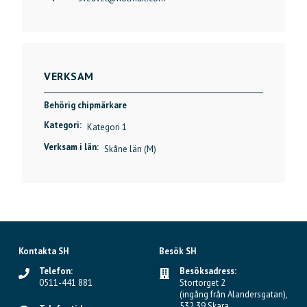
VERKSAM
Behörig chipmärkare
Kategori:
Kategori 1
Verksam i län:
Skåne län (M)
Kontakta SH
Besök SH
Telefon:
Besöksadress:
0511-441 881
Stortorget 2
(ingång från Alandersgatan),
532 39 Skara