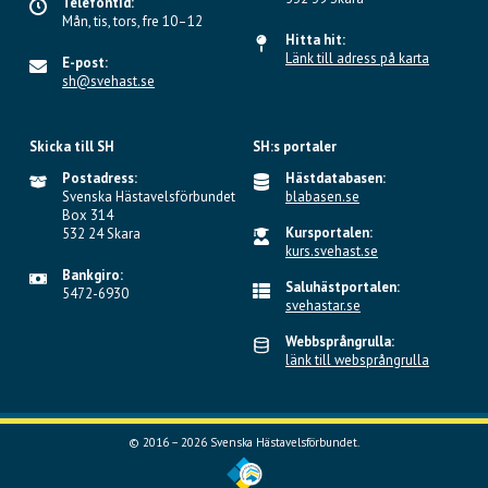
Telefontid:
Mån, tis, tors, fre 10–12
Hitta hit:
Länk till adress på karta
E-post:
sh@svehast.se
Skicka till SH
SH:s portaler
Postadress:
Hästdatabasen:
Svenska Hästavelsförbundet
blabasen.se
Box 314
Kursportalen:
532 24 Skara
kurs.svehast.se
Bankgiro:
Saluhästportalen:
5472-6930
svehastar.se
Webbsprångrulla:
länk till websprångrulla
© 2016 – 2026 Svenska Hästavelsförbundet.