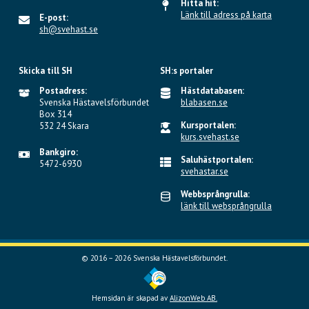
Hitta hit:
Länk till adress på karta
E-post:
sh@svehast.se
Skicka till SH
SH:s portaler
Postadress:
Hästdatabasen:
Svenska Hästavelsförbundet
blabasen.se
Box 314
Kursportalen:
532 24 Skara
kurs.svehast.se
Bankgiro:
Saluhästportalen:
5472-6930
svehastar.se
Webbsprångrulla:
länk till websprångrulla
© 2016 – 2026 Svenska Hästavelsförbundet.
Hemsidan är skapad av
AlizonWeb AB.