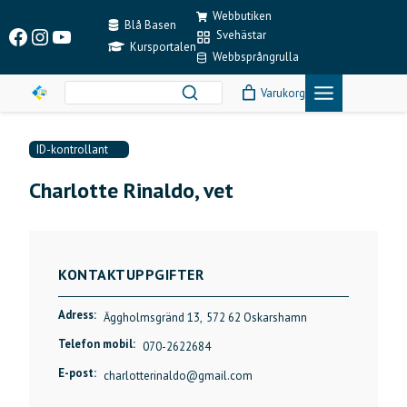
Skip
Webbutiken
to
Blå Basen
Facebook
Instagram
YouTube
Svehästar
content
Kursportalen
Webbsprångrulla
Varukorg
ID-kontrollant
Charlotte Rinaldo, vet
KONTAKTUPPGIFTER
Adress:
Äggholmsgränd 13,
572 62 Oskarshamn
Telefon mobil:
070-2622684
E-post:
charlotterinaldo@gmail.com