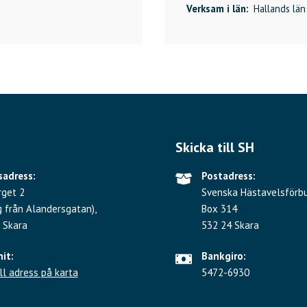
Verksam i län:
Hallands län
Skicka till SH
adress:
Postadress:
rget 2
Svenska Hästavelsförb
g från Alandersgatan),
Box 314
 Skara
532 24 Skara
hit:
Bankgiro:
ll adress på karta
5472-6930