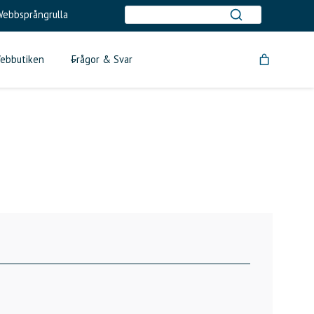
ebbsprångrulla
ebbutiken
Frågor & Svar