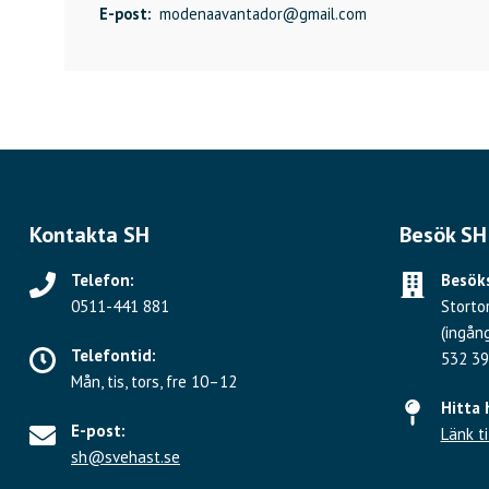
E-post:
modenaavantador@gmail.com
Kontakta SH
Besök SH
Telefon:
Besöks
0511-441 881
Storto
(ingån
Telefontid:
532 39
Mån, tis, tors, fre 10–12
Hitta 
E-post:
Länk ti
sh@svehast.se