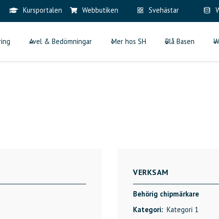
Kursportalen
Webbutiken
Svehästar
W
ring
Avel & Bedömningar
Mer hos SH
Blå Basen
W
VERKSAM
Behörig chipmärkare
Kategori:
Kategori 1