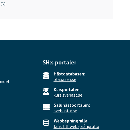
 (N)
SH:s portaler
Hästdatabasen:
blabasen.se
undet
Kursportalen:
kurs.svehast.se
Saluhästportalen:
svehastar.se
Webbsprångrulla:
länk till websprångrulla