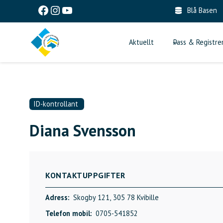
Skip
Facebook
Instagram
YouTube
Blå Basen
to
content
Aktuellt
Pass & Registre
ID-kontrollant
Diana Svensson
KONTAKTUPPGIFTER
Adress:
Skogby 121,
305 78 Kvibille
Telefon mobil:
0705-541852