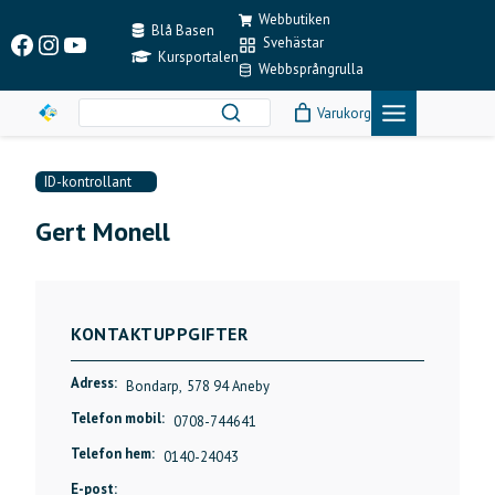
Skip
Webbutiken
to
Blå Basen
Facebook
Instagram
YouTube
Svehästar
content
Kursportalen
Webbsprångrulla
Varukorg
ID-kontrollant
Gert Monell
KONTAKTUPPGIFTER
Adress:
Bondarp,
578 94 Aneby
Telefon mobil:
0708-744641
Telefon hem:
0140-24043
E-post: