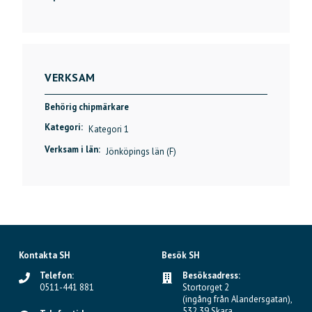
VERKSAM
Behörig chipmärkare
Kategori:
Kategori 1
Verksam i län:
Jönköpings län (F)
Kontakta SH
Besök SH
Telefon:
Besöksadress:
0511-441 881
Stortorget 2
(ingång från Alandersgatan),
532 39 Skara