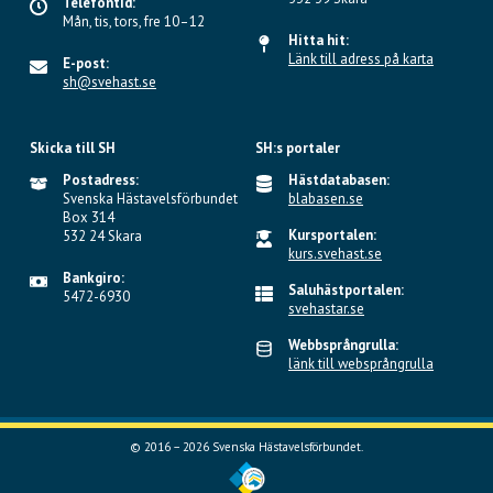
Telefontid:
Mån, tis, tors, fre 10–12
Hitta hit:
Länk till adress på karta
E-post:
sh@svehast.se
Skicka till SH
SH:s portaler
Postadress:
Hästdatabasen:
Svenska Hästavelsförbundet
blabasen.se
Box 314
Kursportalen:
532 24 Skara
kurs.svehast.se
Bankgiro:
Saluhästportalen:
5472-6930
svehastar.se
Webbsprångrulla:
länk till websprångrulla
© 2016 – 2026 Svenska Hästavelsförbundet.