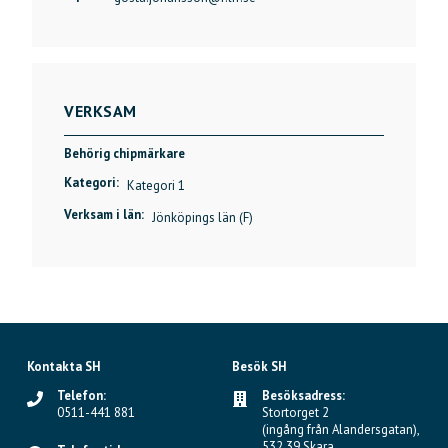
VERKSAM
Behörig chipmärkare
Kategori:
Kategori 1
Verksam i län:
Jönköpings län (F)
Kontakta SH
Besök SH
Telefon:
Besöksadress:
0511-441 881
Stortorget 2
(ingång från Alandersgatan),
532 39 Skara