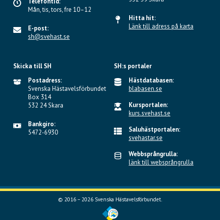
Telefontid:
Mån, tis, tors, fre 10–12
Hitta hit:
Länk till adress på karta
E-post:
sh@svehast.se
Skicka till SH
SH:s portaler
Postadress:
Hästdatabasen:
Svenska Hästavelsförbundet
blabasen.se
Box 314
Kursportalen:
532 24 Skara
kurs.svehast.se
Bankgiro:
Saluhästportalen:
5472-6930
svehastar.se
Webbsprångrulla:
länk till websprångrulla
© 2016 – 2026 Svenska Hästavelsförbundet.