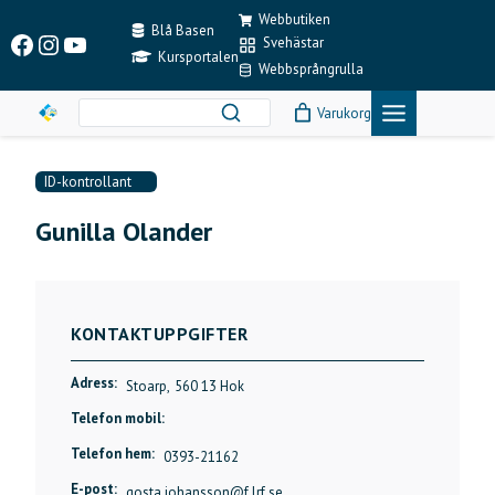
Skip
Webbutiken
to
Blå Basen
Facebook
Instagram
YouTube
Svehästar
content
Kursportalen
Webbsprångrulla
Varukorg
ID-kontrollant
Gunilla Olander
KONTAKTUPPGIFTER
Adress:
Stoarp,
560 13 Hok
Telefon mobil:
Telefon hem:
0393-21162
E-post:
gosta.johansson@f.lrf.se