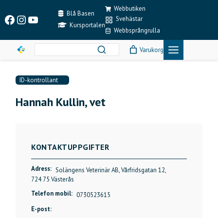
Skip
Webbutiken
to
Blå Basen
Facebook
Instagram
YouTube
Svehästar
content
Kursportalen
Webbsprångrulla
Varukorg
ID-kontrollant
Hannah Kullin, vet
KONTAKTUPPGIFTER
Adress:
Solängens Veterinär AB, Vårfridsgatan 12,
724 75 Västerås
Telefon mobil:
0730523615
E-post: