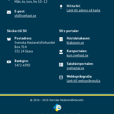
Mån, tis, tors, fre 10–12
Hitta hit:
Länk till adress på karta
E-post:
sh@svehast.se
Skicka till SH
SH:s portaler
Postadress:
Hästdatabasen:
Svenska Hästavelsförbundet
blabasen.se
Box 314
Kursportalen:
532 24 Skara
kurs.svehast.se
Bankgiro:
Saluhästportalen:
5472-6930
svehastar.se
Webbsprångrulla:
länk till websprångrulla
© 2016 – 2026 Svenska Hästavelsförbundet.