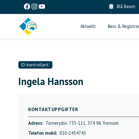
Skip
Facebook
Instagram
YouTube
Blå Basen
to
content
Aktuellt
Pass & Registre
ID-kontrollant
Ingela Hansson
KONTAKTUPPGIFTER
Adress:
Törnerydsv. 733-111,
374 96 Trensum
Telefon mobil:
010-2454743