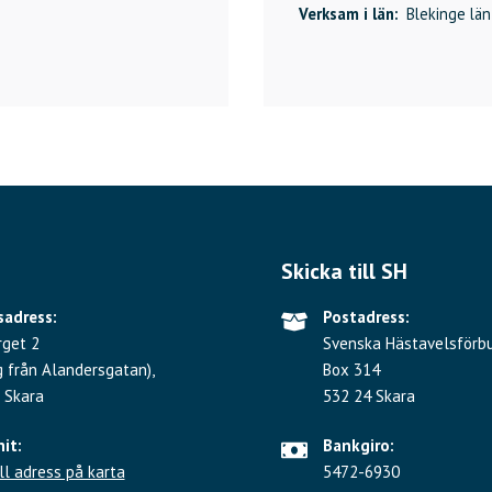
Verksam i län:
Blekinge län
Skicka till SH
adress:
Postadress:
rget 2
Svenska Hästavelsförb
g från Alandersgatan),
Box 314
 Skara
532 24 Skara
hit:
Bankgiro:
ll adress på karta
5472-6930