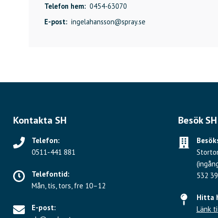
Telefon hem:
0454-63070
E-post:
ingelahansson@spray.se
Kontakta SH
Besök SH
Telefon:
Besöks
0511-441 881
Storto
(ingån
Telefontid:
532 39
Mån, tis, tors, fre 10–12
Hitta 
E-post:
Länk ti