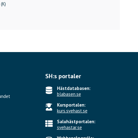
 (K)
SH:s portaler
Hästdatabasen:
blabasen.se
undet
Kursportalen:
kurs.svehast.se
Saluhästportalen:
svehastar.se