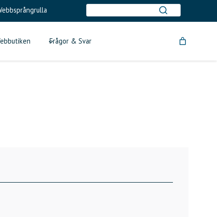
ebbsprångrulla
ebbutiken
Frågor & Svar