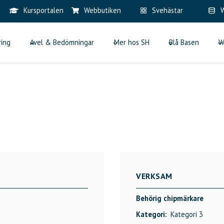
Kursportalen
Webbutiken
Svehästar
W
ring
Avel & Bedömningar
Mer hos SH
Blå Basen
W
VERKSAM
Behörig chipmärkare
Kategori:
Kategori 3