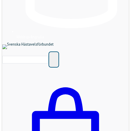
Webbsprångrulla