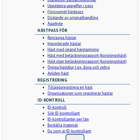
Uppdatera uppgifter i pass
Försvunnet hästpass
Dödande av originalhandling
Ägarbyte
HÄSTPASS FÖR
Renrasiga hästar
Importerade hästar
Häst med okänd härstamning
Häst med betäckningsrapport (korsningshäst)
Häst utan betäckningsrapport (korsningshäst)
Övriga hästdjur, t.ex. åsna och zebra
Avliden häst
REGISTRERING
Tilläggsregistrera en häst
Organisationer som registrerar hästar
ID-KONTROLL
ID-kontroll
Sök ID-kontrollant
ID-kontrollanter per län
Beställa material
Du som är ID-kontrollant