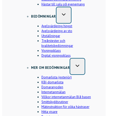
Hästar till salu på evenemang
BEDÖMNINGAR
Avelsvärdering hingst
Avelsvärdering av sto
Utställningar
Treårstester och
kvalitetsbedömningar
Visningsklass
Digital visningsklass
MER OM BEDÖMNINGAR
Domarlista (exteriör)
KBI-domarlista
Domararvoden
Internetanmälan
Villkor internetanmälan Blå basen
Smittskyddsrutiner
Mätinstruktion för olika hästraser
Hitta visare