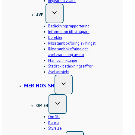
Registrera visare
AVEL
Betäckningsrapportering
Information till stoägare
Defekter
Riksstambokföring av hingst
Riksstamboksföring och
avelsvärdering av sto
Plan och riktlinjer
Statistik betäckningssiffror
Avelsprojekt
MER HOS SH
OM SH
Om SH
Kansli
Styrelse