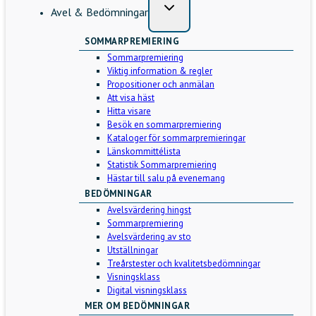
Avel & Bedömningar
SOMMARPREMIERING
Sommarpremiering
Viktig information & regler
Propositioner och anmälan
Att visa häst
Hitta visare
Besök en sommarpremiering
Kataloger för sommarpremieringar
Länskommittélista
Statistik Sommarpremiering
Hästar till salu på evenemang
BEDÖMNINGAR
Avelsvärdering hingst
Sommarpremiering
Avelsvärdering av sto
Utställningar
Treårstester och kvalitetsbedömningar
Visningsklass
Digital visningsklass
MER OM BEDÖMNINGAR