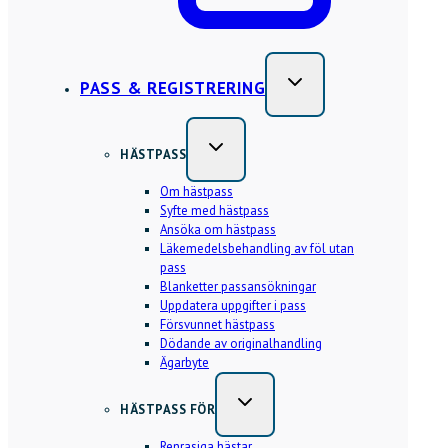
PASS & REGISTRERING
HÄSTPASS
Om hästpass
Syfte med hästpass
Ansöka om hästpass
Läkemedelsbehandling av föl utan
pass
Blanketter passansökningar
Uppdatera uppgifter i pass
Försvunnet hästpass
Dödande av originalhandling
Ägarbyte
HÄSTPASS FÖR
Renrasiga hästar