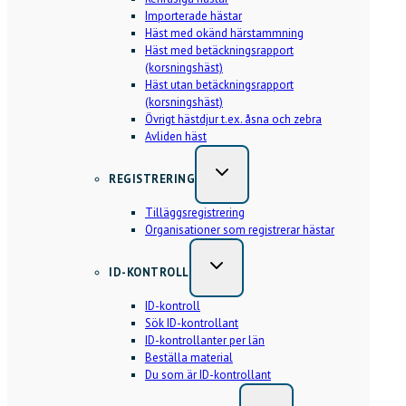
Importerade hästar
Häst med okänd härstammning
Häst med betäckningsrapport
(korsningshäst)
Häst utan betäckningsrapport
(korsningshäst)
Övrigt hästdjur t.ex. åsna och zebra
Avliden häst
REGISTRERING
Tilläggsregistrering
Organisationer som registrerar hästar
ID-KONTROLL
ID-kontroll
Sök ID-kontrollant
ID-kontrollanter per län
Beställa material
Du som är ID-kontrollant