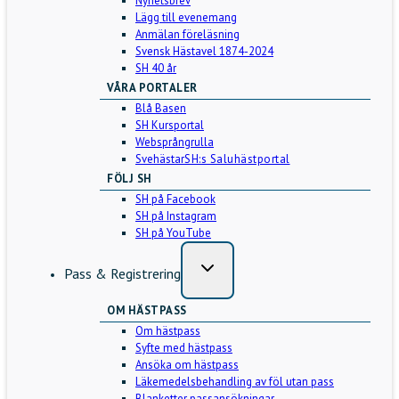
Nyhetsbrev
Lägg till evenemang
Anmälan föreläsning
Svensk Hästavel 1874-2024
SH 40 år
VÅRA PORTALER
Blå Basen
SH Kursportal
Websprångrulla
Svehästar
SH:s Saluhästportal
FÖLJ SH
SH på Facebook
SH på Instagram
SH på YouTube
Pass & Registrering
OM HÄSTPASS
Om hästpass
Syfte med hästpass
Ansöka om hästpass
Läkemedelsbehandling av föl utan pass
Blanketter passansökningar