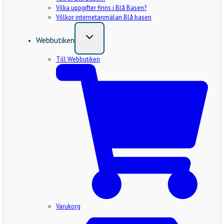
Vilka uppgifter finns i Blå Basen?
Villkor internetanmälan Blå basen
Webbutiken
Till Webbutiken
Varukorg