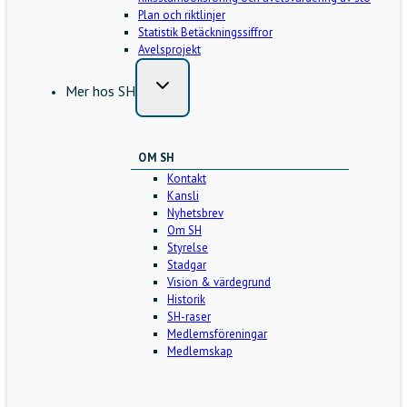
Plan och riktlinjer
Statistik Betäckningssiffror
Avelsprojekt
Mer hos SH
OM SH
Kontakt
Kansli
Nyhetsbrev
Om SH
Styrelse
Stadgar
Vision & värdegrund
Historik
SH-raser
Medlemsföreningar
Medlemskap