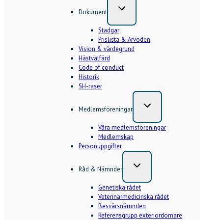
Dokument
Stadgar
Prislista & Arvoden
Vision & värdegrund
Hästvälfärd
Code of conduct
Historik
SH-raser
Medlemsföreningar
Våra medlemsföreningar
Medlemskap
Personuppgifter
Råd & Nämnder
Genetiska rådet
Veterinärmedicinska rådet
Besvärsnämnden
Referensgrupp exteriördomare