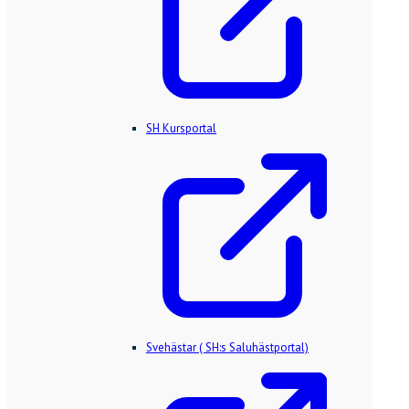
SH Kursportal
Svehästar ( SH:s Saluhästportal)