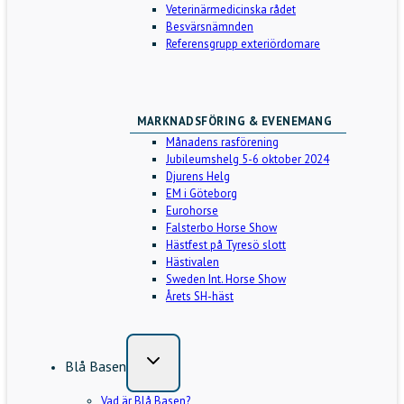
Veterinärmedicinska rådet
Besvärsnämnden
Referensgrupp exteriördomare
MARKNADSFÖRING & EVENEMANG
Månadens rasförening
Jubileumshelg 5-6 oktober 2024
Djurens Helg
EM i Göteborg
Eurohorse
Falsterbo Horse Show
Hästfest på Tyresö slott
Hästivalen
Sweden Int. Horse Show
Årets SH-häst
Blå Basen
Vad är Blå Basen?