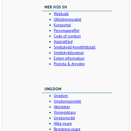
MER HOS SH
Webbutik
Utbildningspaket
Kursportal
Personuppgifter
Code of conduct
Hästvälfärd
Smittskydd #smittfrittstall
Smittskyddsrutiner
Extern information
Prislista & Arvoden
UNGDOM
Ungdom
Ungdomsprojekt
Aktiviteter
Visningsklass
Ungdomsråd
Hitta visare
Registrera visare