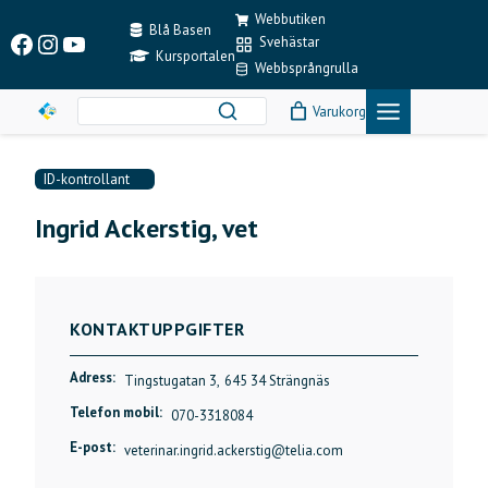
Skip
Webbutiken
to
Blå Basen
Facebook
Instagram
YouTube
Svehästar
content
Kursportalen
Webbsprångrulla
Varukorg
ID-kontrollant
Ingrid Ackerstig, vet
KONTAKTUPPGIFTER
Adress:
Tingstugatan 3,
645 34 Strängnäs
Telefon mobil:
070-3318084
E-post:
veterinar.ingrid.ackerstig@telia.com