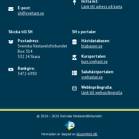
Hitta hit:
Länk till adress på karta
E-post:
sh@svehast.se
Skicka till SH
SH:s portaler
Postadress:
Hästdatabasen:
Svenska Hästavelsförbundet
blabasen.se
Box 314
Kursportalen:
532 24 Skara
kurs.svehast.se
Bankgiro:
Saluhästportalen:
5472-6930
svehastar.se
Webbsprångrulla:
länk till websprångrulla
© 2016 – 2026 Svenska Hästavelsförbundet.
Hemsidan är skapad av
AlizonWeb AB.