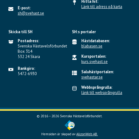
Hitta hit:
Länk till adress på karta
E-post:
sh@svehast.se
Skicka till SH
SH:s portaler
Postadress:
Hästdatabasen:
Svenska Hästavelsförbundet
blabasen.se
Box 314
Kursportalen:
532 24 Skara
kurs.svehast.se
Bankgiro:
Saluhästportalen:
5472-6930
svehastar.se
Webbsprångrulla:
länk till websprångrulla
© 2016 – 2026 Svenska Hästavelsförbundet.
Hemsidan är skapad av
AlizonWeb AB.