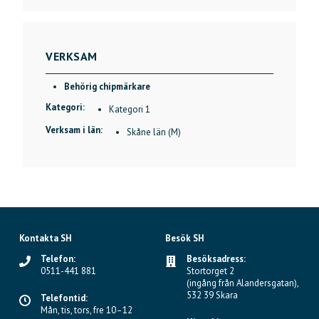
VERKSAM
Behörig chipmärkare
Kategori:
Kategori 1
Verksam i län:
Skåne län (M)
Kontakta SH
Besök SH
Telefon:
Besöksadress:
0511-441 881
Stortorget 2
(ingång från Alandersgatan),
532 39 Skara
Telefontid:
Mån, tis, tors, fre 10–12