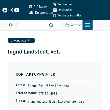
Skip
Webbutiken
to
Blå Basen
Facebook
Instagram
YouTube
Svehästar
content
Kursportalen
Webbsprångrulla
Varukorg
ID-kontrollant
Ingrid Lindstedt, vet.
KONTAKTUPPGIFTER
Adress:
Edema 744,
283 94 Lönsboda
Telefon mobil:
073-3014984
E-post:
ingrid.lindstedt@distriktsveterinarerna.se