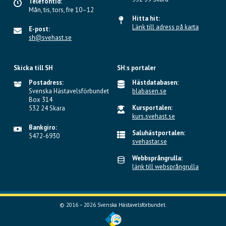
Telefontid:
Mån, tis, tors, fre 10–12
Hitta hit:
Länk till adress på karta
E-post:
sh@svehast.se
Skicka till SH
SH:s portaler
Postadress:
Hästdatabasen:
Svenska Hästavelsförbundet
blabasen.se
Box 314
Kursportalen:
532 24 Skara
kurs.svehast.se
Bankgiro:
Saluhästportalen:
5472-6930
svehastar.se
Webbsprångrulla:
länk till websprångrulla
© 2016 – 2026 Svenska Hästavelsförbundet.