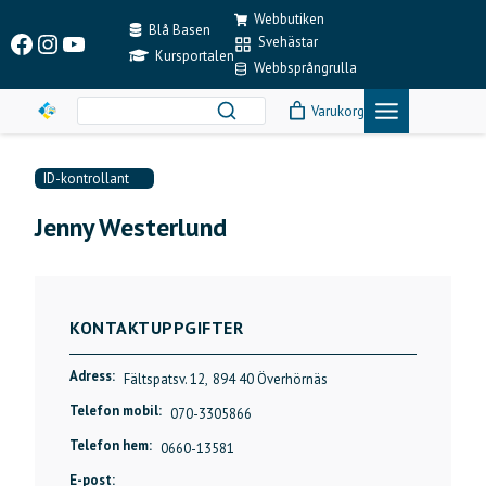
Skip
Webbutiken
to
Blå Basen
Facebook
Instagram
YouTube
Svehästar
content
Kursportalen
Webbsprångrulla
Varukorg
ID-kontrollant
Jenny Westerlund
KONTAKTUPPGIFTER
Adress:
Fältspatsv. 12,
894 40 Överhörnäs
Telefon mobil:
070-3305866
Telefon hem:
0660-13581
E-post: