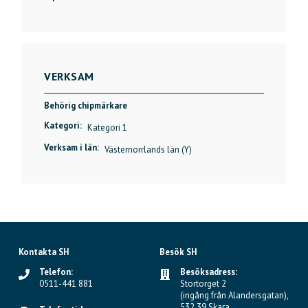
VERKSAM
Behörig chipmärkare
Kategori:
Kategori 1
Verksam i län:
Västernorrlands län (Y)
Kontakta SH
Besök SH
Telefon:
Besöksadress:
0511-441 881
Stortorget 2
(ingång från Alandersgatan),
532 39 Skara