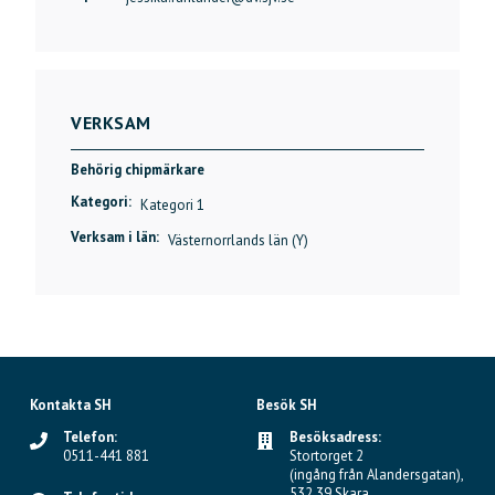
VERKSAM
Behörig chipmärkare
Kategori:
Kategori 1
Verksam i län:
Västernorrlands län (Y)
Kontakta SH
Besök SH
Telefon:
Besöksadress:
0511-441 881
Stortorget 2
(ingång från Alandersgatan),
532 39 Skara