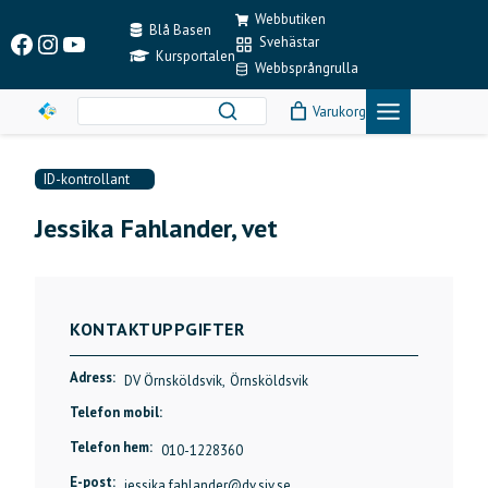
Skip
Webbutiken
to
Blå Basen
Facebook
Instagram
YouTube
Svehästar
content
Kursportalen
Webbsprångrulla
Varukorg
ID-kontrollant
Jessika Fahlander, vet
KONTAKTUPPGIFTER
Adress:
DV Örnsköldsvik,
Örnsköldsvik
Telefon mobil:
Telefon hem:
010-1228360
E-post:
jessika.fahlander@dv.sjv.se