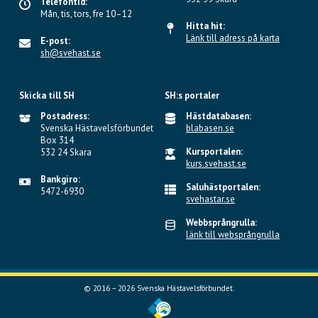
Telefontid:
Mån, tis, tors, fre 10–12
Hitta hit:
Länk till adress på karta
E-post:
sh@svehast.se
Skicka till SH
SH:s portaler
Postadress:
Hästdatabasen:
Svenska Hästavelsförbundet
blabasen.se
Box 314
Kursportalen:
532 24 Skara
kurs.svehast.se
Bankgiro:
Saluhästportalen:
5472-6930
svehastar.se
Webbsprångrulla:
länk till websprångrulla
© 2016 – 2026 Svenska Hästavelsförbundet.