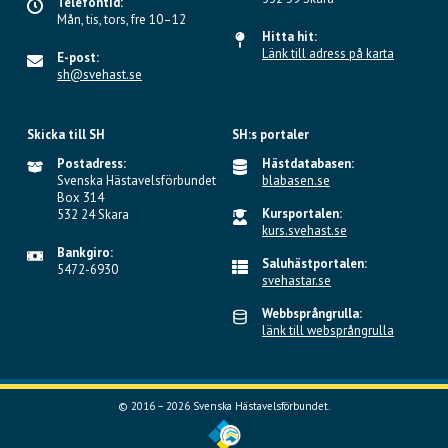
Telefontid:
Mån, tis, tors, fre 10–12
Hitta hit:
Länk till adress på karta
E-post:
sh@svehast.se
Skicka till SH
SH:s portaler
Postadress:
Hästdatabasen:
Svenska Hästavelsförbundet
blabasen.se
Box 314
Kursportalen:
532 24 Skara
kurs.svehast.se
Bankgiro:
Saluhästportalen:
5472-6930
svehastar.se
Webbsprångrulla:
länk till websprångrulla
© 2016 – 2026 Svenska Hästavelsförbundet.