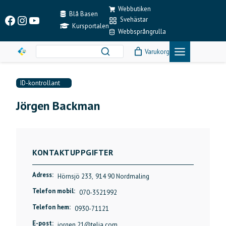
Skip
Webbutiken
to
Blå Basen
Facebook
Instagram
YouTube
Svehästar
content
Kursportalen
Webbsprångrulla
Varukorg
ID-kontrollant
Jörgen Backman
KONTAKTUPPGIFTER
Adress:
Hörnsjö 233,
914 90 Nordmaling
Telefon mobil:
070-3521992
Telefon hem:
0930-71121
E-post:
jorgen.21@telia.com