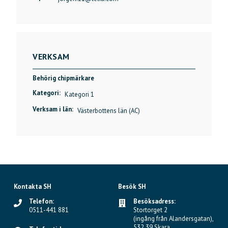
VERKSAM
Behörig chipmärkare
Kategori:
Kategori 1
Verksam i län:
Västerbottens län (AC)
Kontakta SH
Besök SH
Telefon:
Besöksadress:
0511-441 881
Stortorget 2
(ingång från Alandersgatan),
532 39 Skara