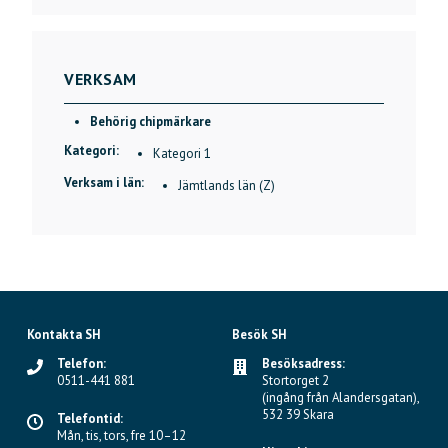
VERKSAM
Behörig chipmärkare
Kategori:
Kategori 1
Verksam i län:
Jämtlands län (Z)
Kontakta SH
Besök SH
Telefon:
Besöksadress:
0511-441 881
Stortorget 2
(ingång från Alandersgatan),
532 39 Skara
Telefontid:
Mån, tis, tors, fre 10–12