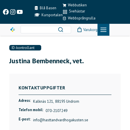
Skip
Webbutiken
to
Blå Basen
Facebook
Instagram
YouTube
Svehästar
content
Kursportalen
Webbsprångrulla
Varukorg
ID-kontrollant
Justina Bembenneck, vet.
KONTAKTUPPGIFTER
Adress:
Kalknäs 121,
88195 Undrom
Telefon mobil:
070-2107249
E-post:
info@hasttandvardhogakusten.se