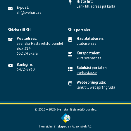
Hitta hit:
Länk till adress på karta
E-post:
sh@svehast.se
Skicka till SH
SH:s portaler
Postadress:
Hästdatabasen:
Svenska Hästavelsförbundet
blabasen.se
Box 314
Kursportalen:
532 24 Skara
kurs.svehast.se
Bankgiro:
Saluhästportalen:
5472-6930
svehastar.se
Webbsprångrulla:
länk till websprångrulla
© 2016 – 2026 Svenska Hästavelsförbundet.
Hemsidan är skapad av
AlizonWeb AB.