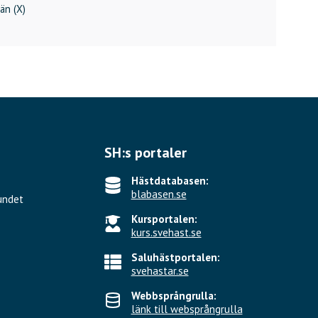
än (X)
SH:s portaler
Hästdatabasen:
blabasen.se
undet
Kursportalen:
kurs.svehast.se
Saluhästportalen:
svehastar.se
Webbsprångrulla:
länk till websprångrulla