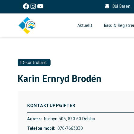
Skip
Facebook
Instagram
YouTube
Blå Basen
to
content
Aktuellt
Pass & Registre
ID-kontrollant
Karin Ernryd Brodén
KONTAKTUPPGIFTER
Adress:
Näsbyn 303,
820 60 Delsbo
Telefon mobil:
070-7663030