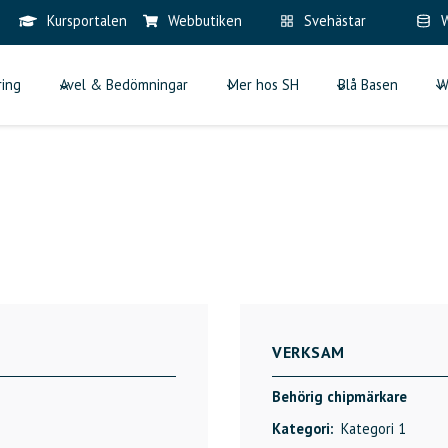
Kursportalen
Webbutiken
Svehästar
W
ring
Avel & Bedömningar
Mer hos SH
Blå Basen
W
VERKSAM
Behörig chipmärkare
Kategori:
Kategori 1