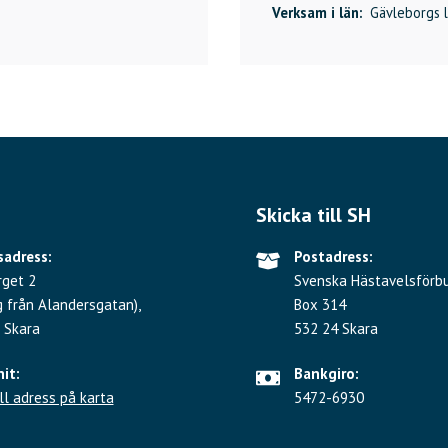
Verksam i län:
Gävleborgs l
Skicka till SH
adress:
Postadress:
rget 2
Svenska Hästavelsförb
g från Alandersgatan),
Box 314
 Skara
532 24 Skara
hit:
Bankgiro:
ll adress på karta
5472-6930