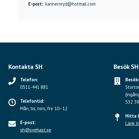
E-post:
karinernryd@hotmail.com
Kontakta SH
Besök SH
Telefon:
Besöks
0511-441 881
Storto
(ingån
Telefontid:
532 39
Mån, tis, tors, fre 10–12
Hitta 
E-post:
Länk ti
sh@svehast.se