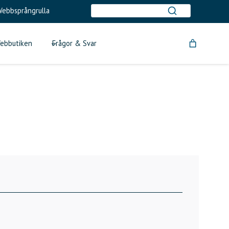
ebbsprångrulla
ebbutiken
Frågor & Svar