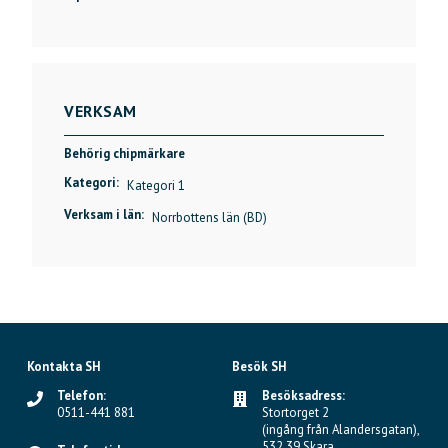
VERKSAM
Behörig chipmärkare
Kategori:
Kategori 1
Verksam i län:
Norrbottens län (BD)
Kontakta SH
Besök SH
Telefon:
Besöksadress:
0511-441 881
Stortorget 2
(ingång från Alandersgatan),
532 39 Skara