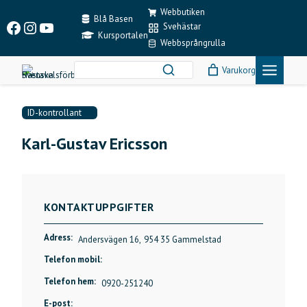
Skip
Webbutiken
to
Blå Basen
Facebook
Instagram
YouTube
Svehästar
content
Kursportalen
Webbsprångrulla
Varukorg
ID-kontrollant
Karl-Gustav Ericsson
KONTAKTUPPGIFTER
Adress:
Andersvägen 16,
954 35 Gammelstad
Telefon mobil:
Telefon hem:
0920-251240
E-post: