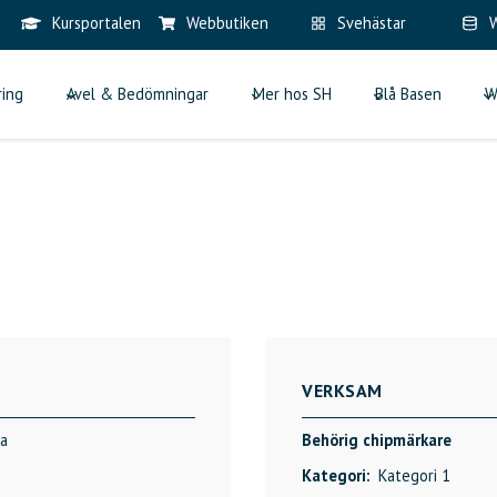
Kursportalen
Webbutiken
Svehästar
W
ring
Avel & Bedömningar
Mer hos SH
Blå Basen
W
VERKSAM
na
Behörig chipmärkare
Kategori:
Kategori 1