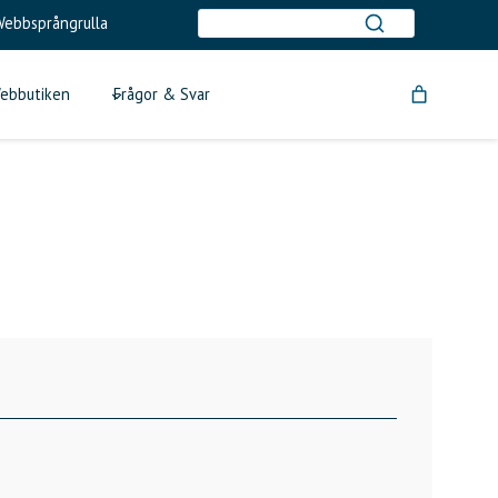
ebbsprångrulla
ebbutiken
Frågor & Svar