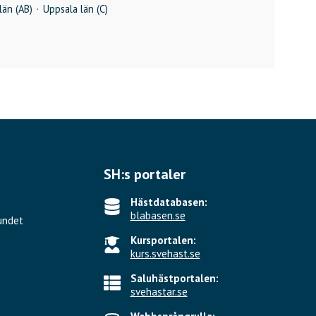
län (AB)
·
Uppsala län (C)
SH:s portaler
Hästdatabasen:
blabasen.se
undet
Kursportalen:
kurs.svehast.se
Saluhästportalen:
svehastar.se