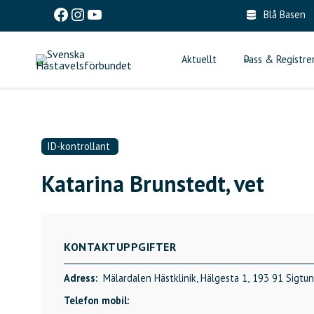
Skip
Facebook
Instagram
YouTube
Blå Basen
to
content
Aktuellt
Pass & Registre
ID-kontrollant
Katarina Brunstedt, vet
KONTAKTUPPGIFTER
Adress:
Mälardalen Hästklinik, Hälgesta 1,
193 91 Sigtu
Telefon mobil: