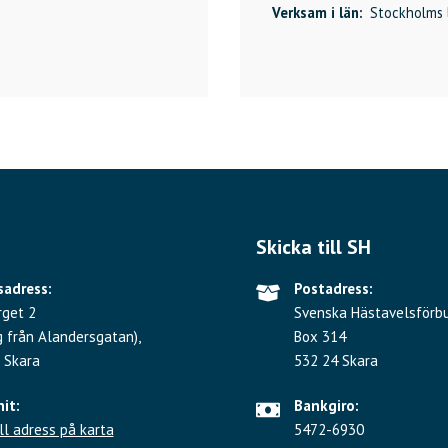
Verksam i län:
Stockholms 
Skicka till SH
adress:
Postadress:
rget 2
Svenska Hästavelsförb
g från Alandersgatan),
Box 314
 Skara
532 24 Skara
hit:
Bankgiro:
ll adress på karta
5472-6930