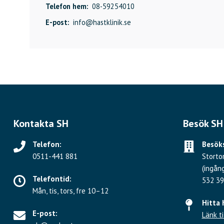
Telefon hem:
08-59254010
E-post:
info@hastklinik.se
Kontakta SH
Besök SH
Telefon:
Besöks
0511-441 881
Storto
(ingån
Telefontid:
532 39
Mån, tis, tors, fre 10–12
Hitta 
E-post:
Länk ti