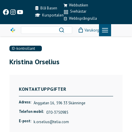
Skip
Webbutiken
to
Blå Basen
Facebook
Instagram
YouTube
Svehästar
content
Kursportalen
Webbsprångrulla
Varukorg
ID-kontrollant
Kristina Orselius
KONTAKTUPPGIFTER
Adress:
Änggatan 16,
596 33 Skänninge
Telefon mobil:
070-3750985
E-post:
k.orselius@telia.com