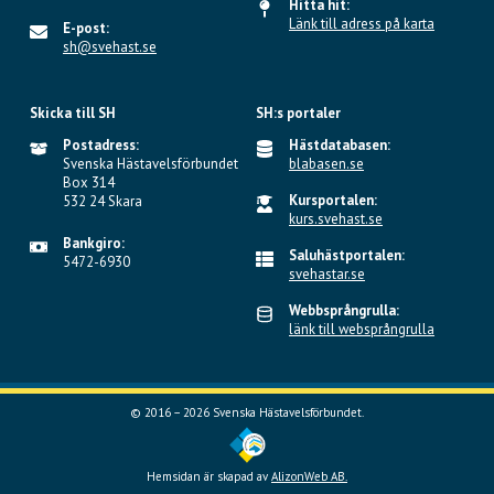
Hitta hit:
Länk till adress på karta
E-post:
sh@svehast.se
Skicka till SH
SH:s portaler
Postadress:
Hästdatabasen:
Svenska Hästavelsförbundet
blabasen.se
Box 314
Kursportalen:
532 24 Skara
kurs.svehast.se
Bankgiro:
Saluhästportalen:
5472-6930
svehastar.se
Webbsprångrulla:
länk till websprångrulla
© 2016 – 2026 Svenska Hästavelsförbundet.
Hemsidan är skapad av
AlizonWeb AB.