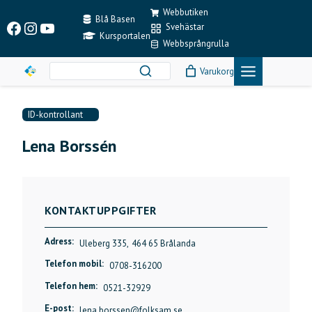
Skip
Webbutiken
to
Blå Basen
Facebook
Instagram
YouTube
Svehästar
content
Kursportalen
Webbsprångrulla
Varukorg
ID-kontrollant
Lena Borssén
KONTAKTUPPGIFTER
Adress:
Uleberg 335,
464 65 Brålanda
Telefon mobil:
0708-316200
Telefon hem:
0521-32929
E-post:
lena.borssen@folksam.se