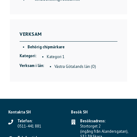
VERKSAM
Behörig chipmärkare
Kategori:
Kategori 1
Verksam i län:
Västra Götalands län (O)
Kontakta SH
Besök SH
Telefon:
Besöksadress:
0511-441 881
Stortorget 2
(ingång från Alandersgatan),
532 39 Skara