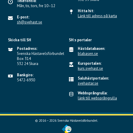
Telefontid:
Mån, tis, tors, fre 10–12
Hitta hit:
Länk till adress på karta
E-post:
sh@svehast.se
Skicka till SH
SH:s portaler
Postadress:
Hästdatabasen:
Svenska Hästavelsförbundet
blabasen.se
Box 314
Kursportalen:
532 24 Skara
kurs.svehast.se
Bankgiro:
Saluhästportalen:
5472-6930
svehastar.se
Webbsprångrulla:
länk till websprångrulla
© 2016 – 2026 Svenska Hästavelsförbundet.