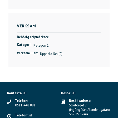
VERKSAM
Behörig chipmärkare
Kategori:
Kategori 1
Verksam i län:
Uppsala län (C)
Kontakta SH
Besök SH
Telefon:
Besöksadress:
0511-441 881
Stortorget 2
(ingång från Alandersgatan),
532 39 Skara
Telefontid: