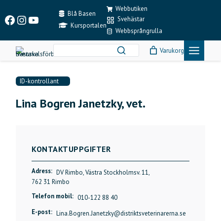
Skip
Webbutiken
to
Blå Basen
Facebook
Instagram
YouTube
Svehästar
content
Kursportalen
Webbsprångrulla
Varukorg
ID-kontrollant
Lina Bogren Janetzky, vet.
KONTAKTUPPGIFTER
Adress:
DV Rimbo, Västra Stockholmsv. 11,
762 31 Rimbo
Telefon mobil:
010-122 88 40
E-post:
Lina.Bogren.Janetzky@distriktsveterinarerna.se