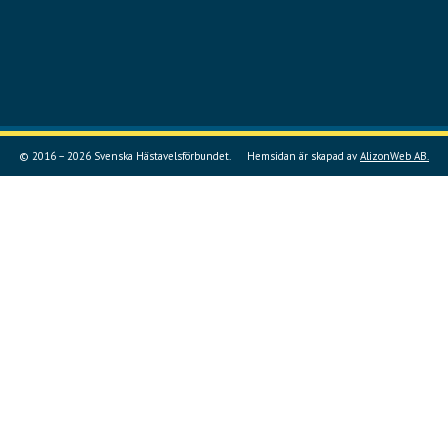
© 2016 – 2026 Svenska Hästavelsförbundet.
Hemsidan är skapad av
AlizonWeb AB.