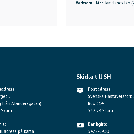
Verksam i län:
Jämtlands län (
Skicka till SH
adress:
Postadress:
rget 2
Svenska Hästavelsförb
g från Alandersgatan),
Box 314
 Skara
532 24 Skara
hit:
Bankgiro:
ll adress på karta
5472-6930