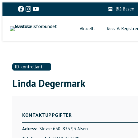
Skip
Facebook
Instagram
YouTube
Blå Basen
to
content
Aktuellt
Pass & Registre
ID-kontrollant
Linda Degermark
KONTAKTUPPGIFTER
Adress:
Slövre 630,
835 93 Alsen