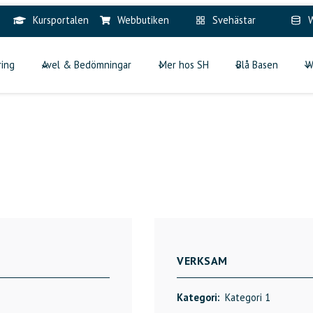
Kursportalen
Webbutiken
Svehästar
W
ring
Avel & Bedömningar
Mer hos SH
Blå Basen
W
VERKSAM
Kategori:
Kategori 1