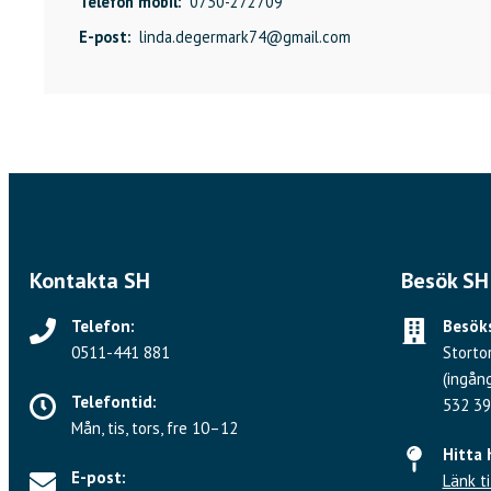
Telefon mobil:
0730-272709
E-post:
linda.degermark74@gmail.com
Kontakta SH
Besök SH
Telefon:
Besöks
0511-441 881
Storto
(ingån
Telefontid:
532 39
Mån, tis, tors, fre 10–12
Hitta 
E-post:
Länk ti