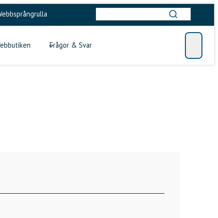
ebbsprångrulla
ebbutiken
Frågor & Svar