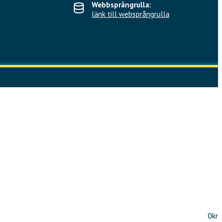
Webbsprångrulla:
länk till websprångrulla
0kr