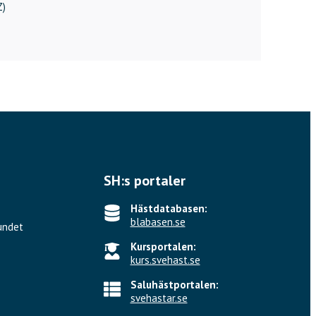
Z)
SH:s portaler
Hästdatabasen:
blabasen.se
undet
Kursportalen:
kurs.svehast.se
Saluhästportalen:
svehastar.se