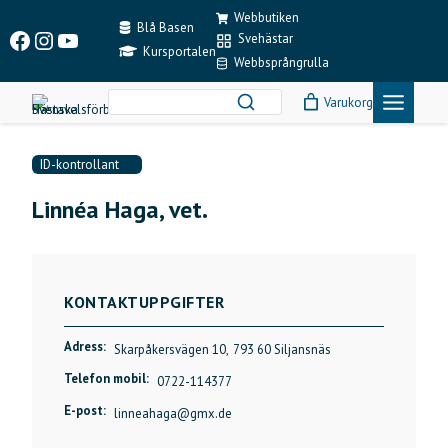
Skip
Webbutiken
to
Blå Basen
Facebook
Instagram
YouTube
Svehästar
content
Kursportalen
Webbsprångrulla
Varukorg
ID-kontrollant
Linnéa Haga, vet.
KONTAKTUPPGIFTER
Adress:
Skarpåkersvägen 10,
793 60 Siljansnäs
Telefon mobil:
0722-114377
E-post:
linneahaga@gmx.de