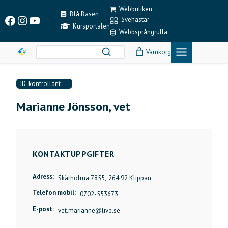
Skip
Webbutiken
to
Blå Basen
Facebook
Instagram
YouTube
Svehästar
content
Kursportalen
Webbsprångrulla
Varukorg
ID-kontrollant
Marianne Jönsson, vet
KONTAKTUPPGIFTER
Adress:
Skärholma 7855,
264 92 Klippan
Telefon mobil:
0702-553673
E-post:
vet.marianne@live.se