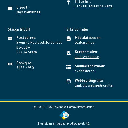
Hitta hit:
Länk till adress på karta
E-post:
sh@svehast.se
Skicka till SH
SH:s portaler
Postadress:
Hästdatabasen:
Svenska Hästavelsförbundet
blabasen.se
Box 314
Kursportalen:
532 24 Skara
kurs.svehast.se
Bankgiro:
Saluhästportalen:
5472-6930
svehastar.se
Webbsprångrulla:
länk till websprångrulla
© 2016 – 2026 Svenska Hästavelsförbundet.
Hemsidan är skapad av
AlizonWeb AB.