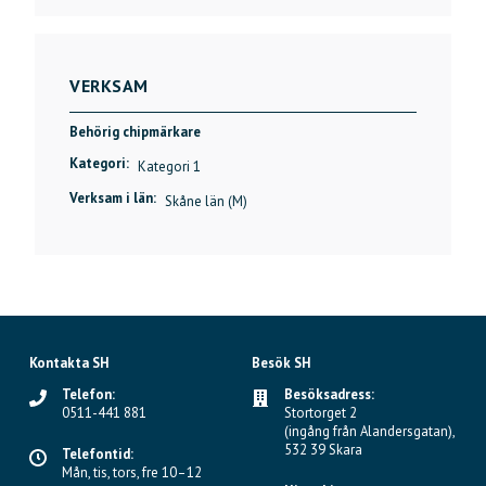
VERKSAM
Behörig chipmärkare
Kategori:
Kategori 1
Verksam i län:
Skåne län (M)
Kontakta SH
Besök SH
Telefon:
Besöksadress:
0511-441 881
Stortorget 2
(ingång från Alandersgatan),
532 39 Skara
Telefontid:
Mån, tis, tors, fre 10–12