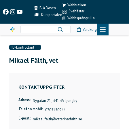
Skip
Webbutiken
to
Blå Basen
Facebook
Instagram
YouTube
Svehästar
content
Kursportalen
Webbsprångrulla
Varukorg
ID-kontrollant
Mikael Fälth, vet
KONTAKTUPPGIFTER
Adress:
Nygatan 21,
341 35 Ljungby
Telefon mobil:
0705150944
E-post:
mikael.falth@veterinarfalth.se