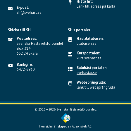
Hitta hit:
Länk till adress på karta
E-post:
sh@svehast.se
Skicka till SH
SH:s portaler
Postadress:
Hästdatabasen:
Svenska Hästavelsförbundet
blabasen.se
Box 314
Kursportalen:
532 24 Skara
kurs.svehast.se
Bankgiro:
Saluhästportalen:
5472-6930
svehastar.se
Webbsprångrulla:
länk till websprångrulla
© 2016 – 2026 Svenska Hästavelsförbundet.
Hemsidan är skapad av
AlizonWeb AB.