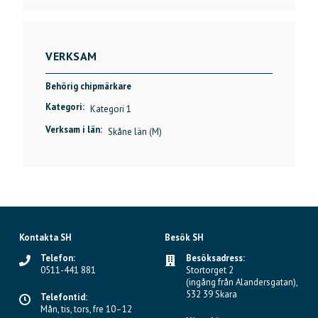
VERKSAM
Behörig chipmärkare
Kategori:
Kategori 1
Verksam i län:
Skåne län (M)
Kontakta SH
Besök SH
Telefon:
Besöksadress:
0511-441 881
Stortorget 2
(ingång från Alandersgatan),
532 39 Skara
Telefontid:
Mån, tis, tors, fre 10–12