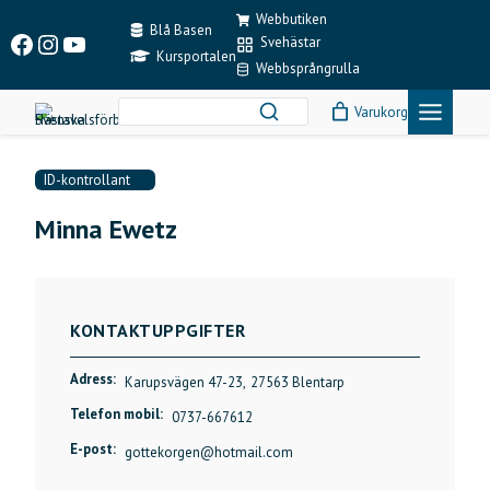
Skip
Webbutiken
to
Blå Basen
Facebook
Instagram
YouTube
Svehästar
content
Kursportalen
Webbsprångrulla
Varukorg
ID-kontrollant
Minna Ewetz
KONTAKTUPPGIFTER
Adress:
Karupsvägen 47-23,
27563 Blentarp
Telefon mobil:
0737-667612
E-post:
gottekorgen@hotmail.com