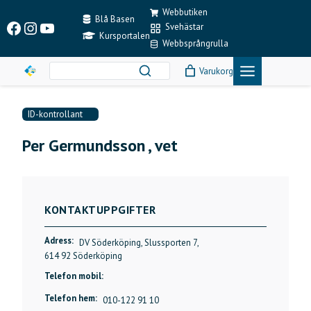
Skip
Webbutiken
to
Blå Basen
Facebook
Instagram
YouTube
Svehästar
content
Kursportalen
Webbsprångrulla
Varukorg
ID-kontrollant
Per Germundsson , vet
KONTAKTUPPGIFTER
Adress:
DV Söderköping, Slussporten 7,
614 92 Söderköping
Telefon mobil:
Telefon hem:
010-122 91 10