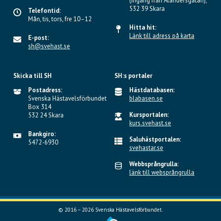
(ingång från Alandersgatan),
532 39 Skara
Telefontid:
Mån, tis, tors, fre 10–12
Hitta hit:
Länk till adress på karta
E-post:
sh@svehast.se
Skicka till SH
SH:s portaler
Postadress:
Hästdatabasen:
Svenska Hästavelsförbundet
blabasen.se
Box 314
Kursportalen:
532 24 Skara
kurs.svehast.se
Bankgiro:
Saluhästportalen:
5472-6930
svehastar.se
Webbsprångrulla:
länk till websprångrulla
© 2016 – 2026 Svenska Hästavelsförbundet.