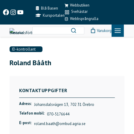
Skip
Webbutiken
to
Blå Basen
Facebook
Instagram
YouTube
Svehästar
content
Kursportalen
Webbsprångrulla
Varukorg
ID-kontrollant
Roland Bååth
KONTAKTUPPGIFTER
Adress:
Johansdalsvägen 13,
702 31 Örebro
Telefon mobil:
070-5176644
E-post:
roland.baath@ombud.agria.se