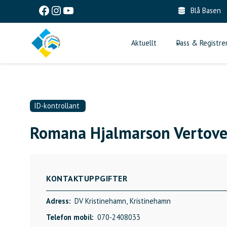
Skip
Facebook
Instagram
YouTube
Blå Basen
to
content
Aktuellt
Pass & Registre
ID-kontrollant
Romana Hjalmarson Vertovec
KONTAKTUPPGIFTER
Adress:
DV Kristinehamn,
Kristinehamn
Telefon mobil:
070-2408033