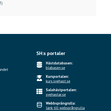
T)
SH:s portaler
Hästdatabasen:
blabasen.se
undet
Kursportalen:
kurs.svehast.se
Saluhästportalen:
svehastar.se
Webbsprångrulla:
länk till websprångrulla