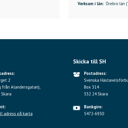
Verksam i län:
Örebro län (
Skicka till SH
adress:
Postadress:
rget 2
Svenska Hästavelsförb
g från Alandersgatan),
Box 314
 Skara
532 24 Skara
hit:
Bankgiro:
ll adress på karta
5472-6930