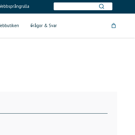
ebbsprångrulla
ebbutiken
Frågor & Svar