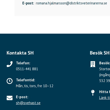
E-post:
romana.hjalmarsson@distriktsveterinarerna.se
Kontakta SH
Besök SH
Telefon:
Besöks
0511-441 881
Storto
(ingån
Telefontid:
532 39
Mån, tis, tors, fre 10–12
Hitta 
E-post:
Länk ti
sh@svehast.se