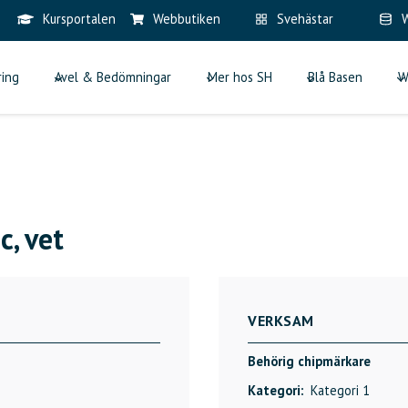
Kursportalen
Webbutiken
Svehästar
W
ring
Avel & Bedömningar
Mer hos SH
Blå Basen
W
, vet
VERKSAM
Behörig chipmärkare
Kategori:
Kategori 1