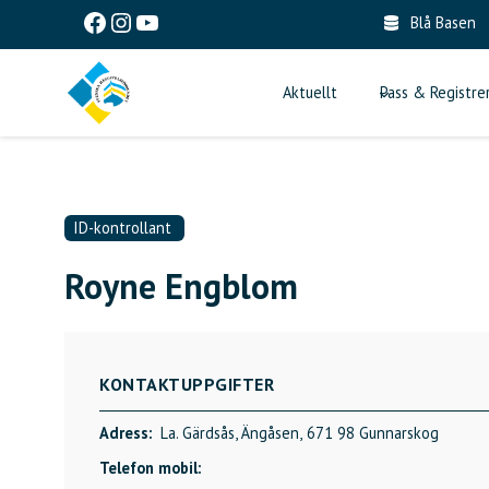
Skip
Facebook
Instagram
YouTube
Blå Basen
to
content
Aktuellt
Pass & Registre
ID-kontrollant
Royne Engblom
KONTAKTUPPGIFTER
Adress:
La. Gärdsås, Ängåsen,
671 98 Gunnarskog
Telefon mobil: