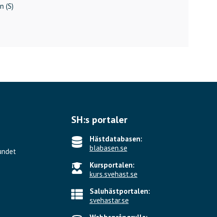
n (S)
SH:s portaler
Hästdatabasen:
blabasen.se
undet
Kursportalen:
kurs.svehast.se
Saluhästportalen:
svehastar.se