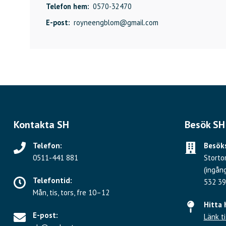
Telefon hem:
0570-32470
E-post:
royneengblom@gmail.com
Kontakta SH
Besök SH
Telefon:
Besöks
0511-441 881
Storto
(ingån
Telefontid:
532 39
Mån, tis, tors, fre 10–12
Hitta 
E-post:
Länk ti