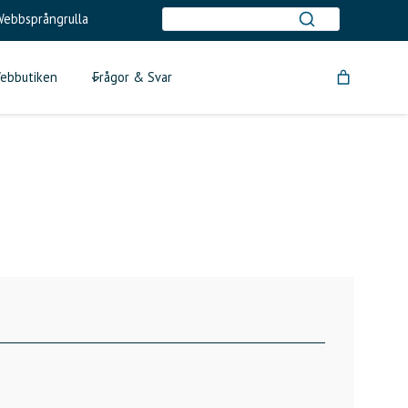
ebbsprångrulla
ebbutiken
Frågor & Svar