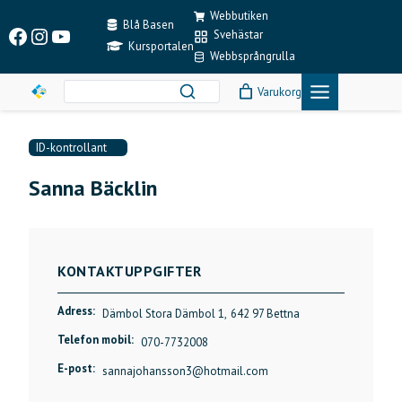
Skip
Webbutiken
to
Blå Basen
Facebook
Instagram
YouTube
Svehästar
content
Kursportalen
Webbsprångrulla
Varukorg
ID-kontrollant
Sanna Bäcklin
KONTAKTUPPGIFTER
Adress:
Dämbol Stora Dämbol 1,
642 97 Bettna
Telefon mobil:
070-7732008
E-post:
sannajohansson3@hotmail.com