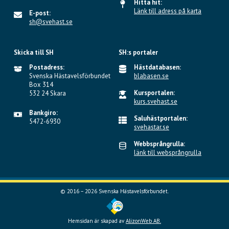
Hitta hit:
Länk till adress på karta
E-post:
sh@svehast.se
Skicka till SH
SH:s portaler
Postadress:
Hästdatabasen:
Svenska Hästavelsförbundet
blabasen.se
Box 314
Kursportalen:
532 24 Skara
kurs.svehast.se
Bankgiro:
Saluhästportalen:
5472-6930
svehastar.se
Webbsprångrulla:
länk till websprångrulla
© 2016 – 2026 Svenska Hästavelsförbundet.
Hemsidan är skapad av
AlizonWeb AB.