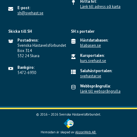
Hitta hit:
Länk till adress på karta
E-post:
sh@svehast.se
Skicka till SH
SH:s portaler
Postadress:
Hästdatabasen:
Svenska Hästavelsförbundet
blabasen.se
Box 314
Kursportalen:
532 24 Skara
kurs.svehast.se
Bankgiro:
Saluhästportalen:
5472-6930
svehastar.se
Webbsprångrulla:
länk till websprångrulla
© 2016 – 2026 Svenska Hästavelsförbundet.
Hemsidan är skapad av
AlizonWeb AB.