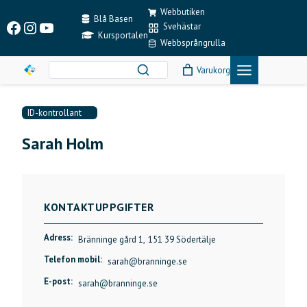
Skip
Webbutiken
to
Blå Basen
Facebook
Instagram
YouTube
Svehästar
content
Kursportalen
Webbsprångrulla
Varukorg
ID-kontrollant
Sarah Holm
KONTAKTUPPGIFTER
Adress:
Bränninge gård 1,
151 39 Södertälje
Telefon mobil:
sarah@branninge.se
E-post:
sarah@branninge.se