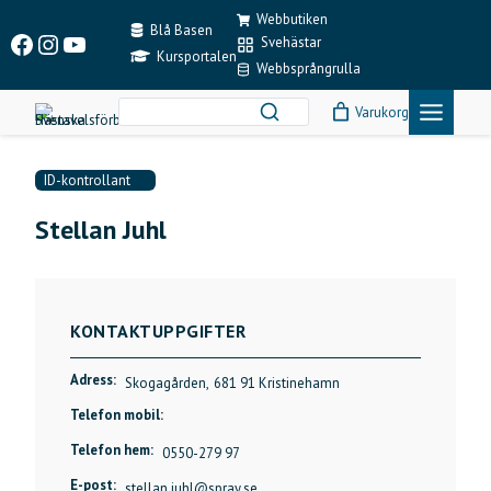
Skip
Webbutiken
to
Blå Basen
Facebook
Instagram
YouTube
Svehästar
content
Kursportalen
Webbsprångrulla
Varukorg
ID-kontrollant
Stellan Juhl
KONTAKTUPPGIFTER
Adress:
Skogagården,
681 91 Kristinehamn
Telefon mobil:
Telefon hem:
0550-279 97
E-post:
stellan.juhl@spray.se