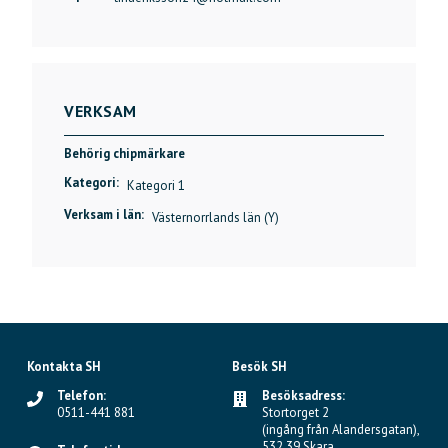
VERKSAM
Behörig chipmärkare
Kategori:
Kategori 1
Verksam i län:
Västernorrlands län (Y)
Kontakta SH
Besök SH
Telefon:
Besöksadress:
0511-441 881
Stortorget 2
(ingång från Alandersgatan),
532 39 Skara