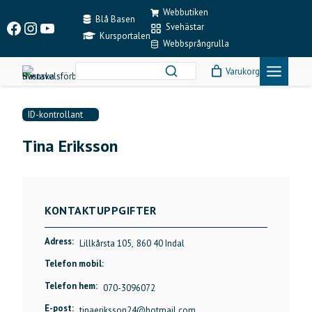
Skip
Webbutiken
to
Blå Basen
Facebook
Instagram
YouTube
Svehästar
content
Kursportalen
Webbsprångrulla
Varukorg
ID-kontrollant
Tina Eriksson
KONTAKTUPPGIFTER
Adress:
Lillkårsta 105,
860 40 Indal
Telefon mobil:
Telefon hem:
070-3096072
E-post:
tinaeriksson24@hotmail.com