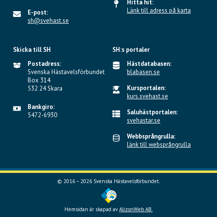
Hitta hit:
Länk till adress på karta
E-post:
sh@svehast.se
Skicka till SH
SH:s portaler
Postadress:
Hästdatabasen:
Svenska Hästavelsförbundet
blabasen.se
Box 314
Kursportalen:
532 24 Skara
kurs.svehast.se
Bankgiro:
Saluhästportalen:
5472-6930
svehastar.se
Webbsprångrulla:
länk till websprångrulla
© 2016 – 2026 Svenska Hästavelsförbundet.
Hemsidan är skapad av
AlizonWeb AB.