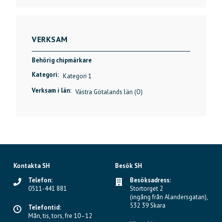
VERKSAM
Behörig chipmärkare
Kategori:
Kategori 1
Verksam i län:
Västra Götalands län (O)
Kontakta SH
Besök SH
Telefon:
Besöksadress:
0511-441 881
Stortorget 2
(ingång från Alandersgatan),
532 39 Skara
Telefontid:
Mån, tis, tors, fre 10–12