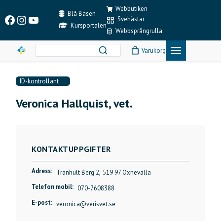
Skip
Webbutiken
to
Blå Basen
Facebook
Instagram
YouTube
Svehästar
content
Kursportalen
Webbsprångrulla
Varukorg
ID-kontrollant
Veronica Hallquist, vet.
KONTAKTUPPGIFTER
Adress:
Tranhult Berg 2,
519 97 Öxnevalla
Telefon mobil:
070-7608388
E-post:
veronica@verisvet.se