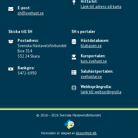
Hitta hit:
Länk till adress på karta
E-post:
sh@svehast.se
Skicka till SH
SH:s portaler
Postadress:
Hästdatabasen:
Svenska Hästavelsförbundet
blabasen.se
Box 314
Kursportalen:
532 24 Skara
kurs.svehast.se
Bankgiro:
Saluhästportalen:
5472-6930
svehastar.se
Webbsprångrulla:
länk till websprångrulla
© 2016 – 2026 Svenska Hästavelsförbundet.
Hemsidan är skapad av
AlizonWeb AB.