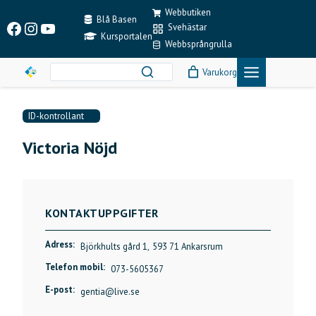
Skip
Webbutiken
to
Blå Basen
Facebook
Instagram
YouTube
Svehästar
content
Kursportalen
Webbsprångrulla
Varukorg
ID-kontrollant
Victoria Nöjd
KONTAKTUPPGIFTER
Adress:
Björkhults gård 1,
593 71 Ankarsrum
Telefon mobil:
073-5605367
E-post:
gentia@live.se