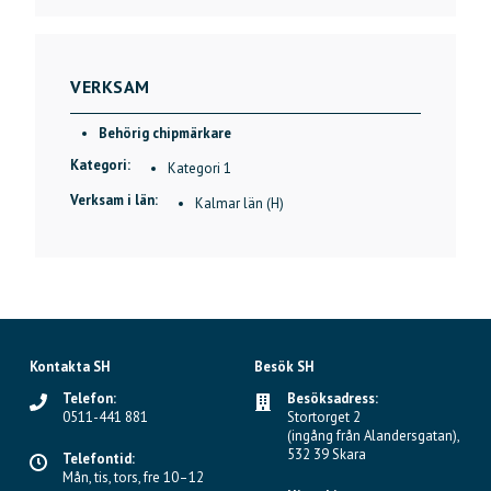
VERKSAM
Behörig chipmärkare
Kategori:
Kategori 1
Verksam i län:
Kalmar län (H)
Kontakta SH
Besök SH
Telefon:
Besöksadress:
0511-441 881
Stortorget 2
(ingång från Alandersgatan),
532 39 Skara
Telefontid:
Mån, tis, tors, fre 10–12