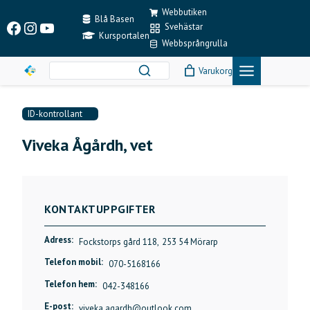
Skip
Webbutiken
to
Blå Basen
Facebook
Instagram
YouTube
Svehästar
content
Kursportalen
Webbsprångrulla
Varukorg
ID-kontrollant
Viveka Ågårdh, vet
KONTAKTUPPGIFTER
Adress:
Fockstorps gård 118,
253 54 Mörarp
Telefon mobil:
070-5168166
Telefon hem:
042-348166
E-post:
viveka.agardh@outlook.com