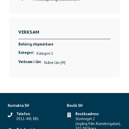
VERKSAM
Behörig chipmärkare
Kategori:
Kategori 1
Verksam i län:
Skåne län (M)
Kontakta SH
Besök SH
Telefon:
Besöksadress:
0511-441 881
Stortorget 2
(ingång från Alandersgatan),
532 39 Skara