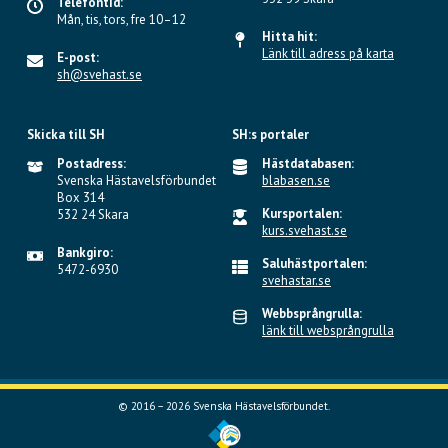
Telefontid:
Mån, tis, tors, fre 10–12
Hitta hit:
Länk till adress på karta
E-post:
sh@svehast.se
Skicka till SH
SH:s portaler
Postadress:
Hästdatabasen:
Svenska Hästavelsförbundet
blabasen.se
Box 314
Kursportalen:
532 24 Skara
kurs.svehast.se
Bankgiro:
Saluhästportalen:
5472-6930
svehastar.se
Webbsprångrulla:
länk till websprångrulla
© 2016 – 2026 Svenska Hästavelsförbundet.