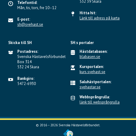
532 39 Skara
Telefontid:
Mån, tis, tors, fre 10–12
Hitta hit:
Länk till adress på karta
E-post:
sh@svehast.se
Skicka till SH
SH:s portaler
Postadress:
Hästdatabasen:
Svenska Hästavelsförbundet
blabasen.se
Box 314
Kursportalen:
532 24 Skara
kurs.svehast.se
Bankgiro:
Saluhästportalen:
5472-6930
svehastar.se
Webbsprångrulla:
länk till websprångrulla
© 2016 – 2026 Svenska Hästavelsförbundet.