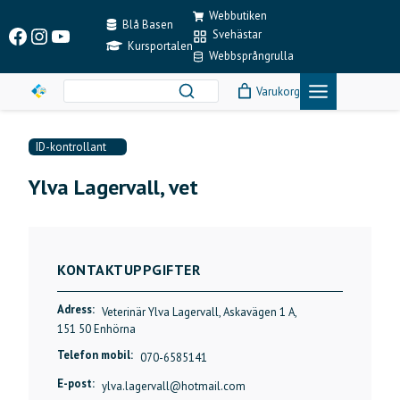
Skip
Webbutiken
to
Blå Basen
Facebook
Instagram
YouTube
Svehästar
content
Kursportalen
Webbsprångrulla
Varukorg
ID-kontrollant
Ylva Lagervall, vet
KONTAKTUPPGIFTER
Adress:
Veterinär Ylva Lagervall, Askavägen 1 A,
151 50 Enhörna
Telefon mobil:
070-6585141
E-post:
ylva.lagervall@hotmail.com