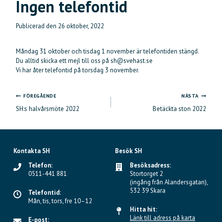
Ingen telefontid
Publicerad den
26 oktober, 2022
Måndag 31 oktober och tisdag 1 november är telefontiden stängd.
Du alltid skicka ett mejl till oss på sh@svehast.se
Vi har åter telefontid på torsdag 3 november.
FÖREGÅENDE
NÄSTA
Inläggsnavigering
SH:s halvårsmöte 2022
Betäckta ston 2022
Kontakta SH
Besök SH
Telefon:
Besöksadress:
0511-441 881
Stortorget 2
(ingång från Alandersgatan),
532 39 Skara
Telefontid:
Mån, tis, tors, fre 10–12
Hitta hit:
Länk till adress på karta
E-post: