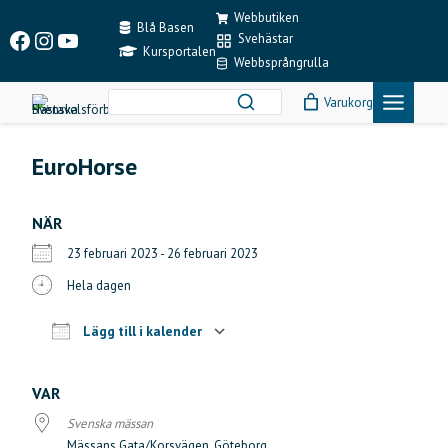
Skip
Webbutiken
to
Blå Basen
Facebook
Instagram
YouTube
Svehästar
content
Kursportalen
Webbsprångrulla
Varukorg
EuroHorse
NÄR
23 februari 2023 - 26 februari 2023
Hela dagen
Lägg till i kalender
Ladda ner ICS
Google Kalender
iCalendar
Office 365
Outlook Live
VAR
Svenska mässan
Mässans Gata/Korsvägen, Göteborg