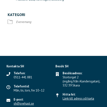
KATEGORI
Evenemang
Kontakta SH
Besök SH
Telefon:
Besöksadress:
0511-441 881
Stortorget 2
(ingång från Alandersgatan),
532 39 Skara
Telefontid:
Mån, tis, tors, fre 10–12
Hitta hit:
Länk till adress på karta
E-post:
sh@svehast.se