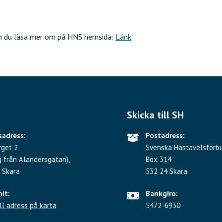
an du läsa mer om på HNS hemsida:
Länk
Skicka till SH
adress:
Postadress:
rget 2
Svenska Hästavelsförb
g från Alandersgatan),
Box 314
 Skara
532 24 Skara
hit:
Bankgiro:
ll adress på karta
5472-6930