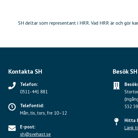
SH deltar som representant i HRR. Vad HRR är och gör k
Kontakta SH
Besök SH
Telefon:
Besöks
0511-441 881
Storto
(ingån
Telefontid:
532 39
Mån, tis, tors, fre 10–12
Hitta 
E-post:
Länk ti
sh@svehast.se