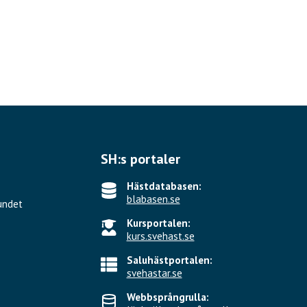
SH:s portaler
Hästdatabasen:
blabasen.se
undet
Kursportalen:
kurs.svehast.se
Saluhästportalen:
svehastar.se
Webbsprångrulla: