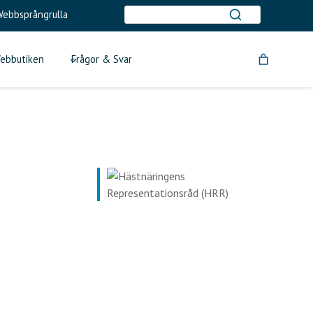
ebbsprångrulla
ebbutiken
Frågor & Svar