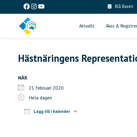
Skip
Facebook
Instagram
YouTube
Blå Basen
to
content
Aktuellt
Pass & Registre
Hästnäringens Representati
NÄR
21 februari 2020
Hela dagen
Lägg till i kalender
Ladda ner ICS
Google Kalender
iCalendar
Office 365
Outlook Live