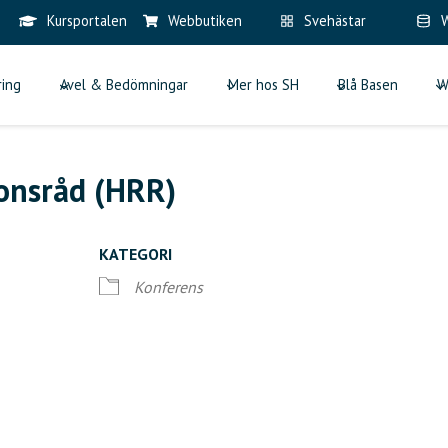
Kursportalen
Webbutiken
Svehästar
W
ring
Avel & Bedömningar
Mer hos SH
Blå Basen
W
onsråd (HRR)
KATEGORI
Konferens