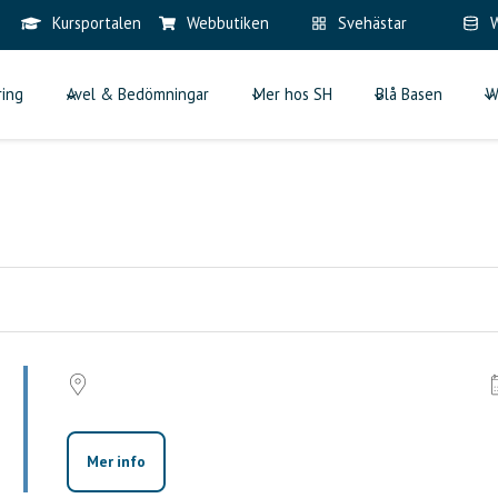
Kursportalen
Webbutiken
Svehästar
W
ring
Avel & Bedömningar
Mer hos SH
Blå Basen
W
Mer info