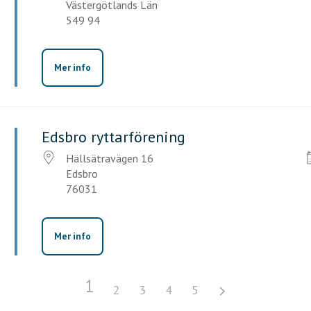
Västergötlands Län
549 94
Mer info
Edsbro ryttarförening
Hällsätravägen 16
Edsbro
76031
Mer info
1
2
3
4
5