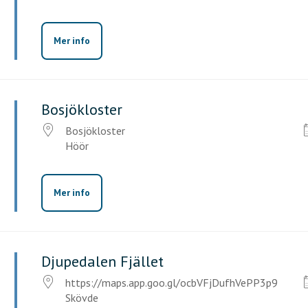
Mer info
Bosjökloster
Bosjökloster
Höör
Mer info
Djupedalen Fjället
https://maps.app.goo.gl/ocbVFjDufhVePP3p9
Skövde