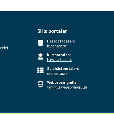
SH:s portaler
Hästdatabasen:
blabasen.se
undet
Kursportalen:
kurs.svehast.se
Saluhästportalen:
svehastar.se
Webbsprångrulla:
länk till websprångrulla