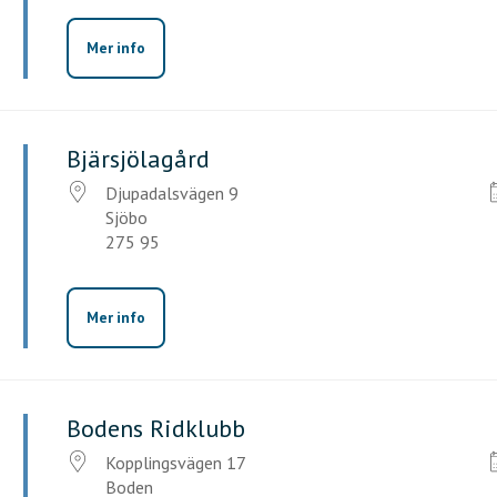
Mer info
Bjärsjölagård
Djupadalsvägen 9
Sjöbo
275 95
Mer info
Bodens Ridklubb
Kopplingsvägen 17
Boden