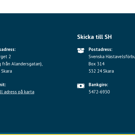
Skicka till SH
adress:
Postadress:
rget 2
Svenska Hästavelsförb
g från Alandersgatan),
Box 314
 Skara
532 24 Skara
hit:
Bankgiro:
ll adress på karta
5472-6930