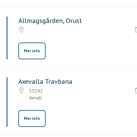
Allmagsgården, Orust
Mer info
Axevalla Travbana
53292
Axvall
Mer info