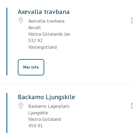
Axevalla travbana
Axevalla travbana
Axvall
Västra Götalands län
532 92
Västergötland
Mer info
Backamo Ljungskile
Backamo Lägerplats
Ljungskile
Västra Götaland
459 91