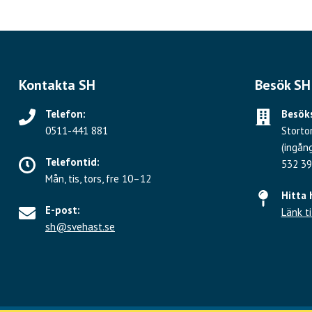
Kontakta SH
Besök SH
Telefon:
Besöks
0511-441 881
Storto
(ingån
Telefontid:
532 39
Mån, tis, tors, fre 10–12
Hitta 
E-post:
Länk ti
sh@svehast.se