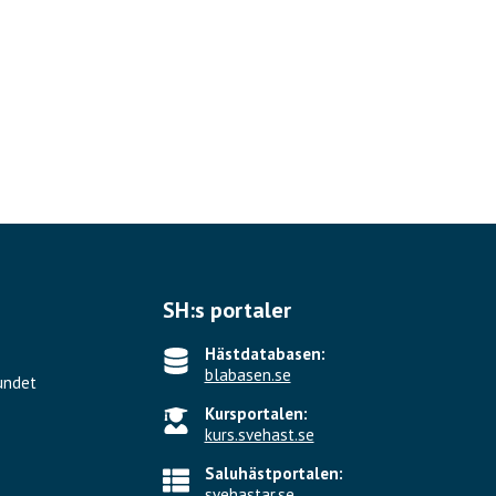
SH:s portaler
Hästdatabasen:
blabasen.se
undet
Kursportalen:
kurs.svehast.se
Saluhästportalen:
svehastar.se