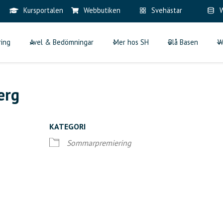
Kursportalen
Webbutiken
Svehästar
W
ring
Avel & Bedömningar
Mer hos SH
Blå Basen
W
erg
KATEGORI
Sommarpremiering
iCalendar
Office 365
Ou