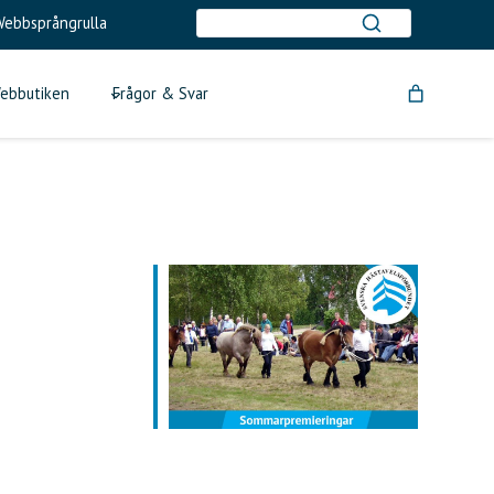
ebbsprångrulla
ebbutiken
Frågor & Svar
tlook Live