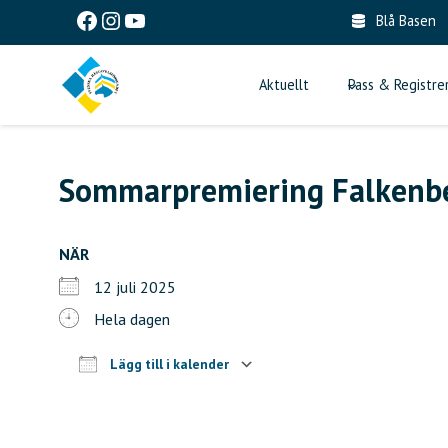
Skip
Facebook
Instagram
YouTube
Blå Basen
to
content
Aktuellt
Pass & Registre
Sommarpremiering Falkenb
NÄR
12 juli 2025
Hela dagen
Lägg till i kalender
Ladda ner ICS
Google Kalender