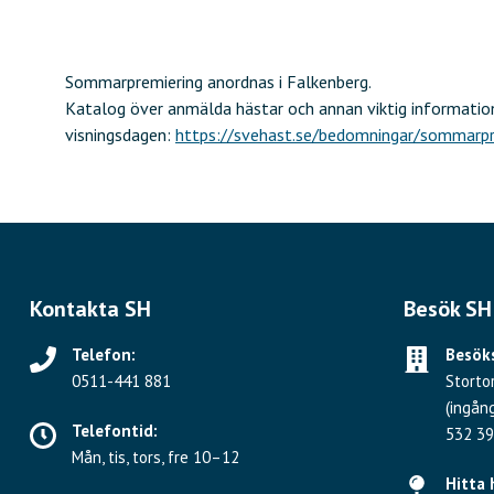
Sommarpremiering anordnas i Falkenberg.
Katalog över anmälda hästar och annan viktig information
visningsdagen:
https://svehast.se/bedomningar/sommarpr
Kontakta SH
Besök SH
Telefon:
Besöks
0511-441 881
Storto
(ingån
Telefontid:
532 39
Mån, tis, tors, fre 10–12
Hitta 