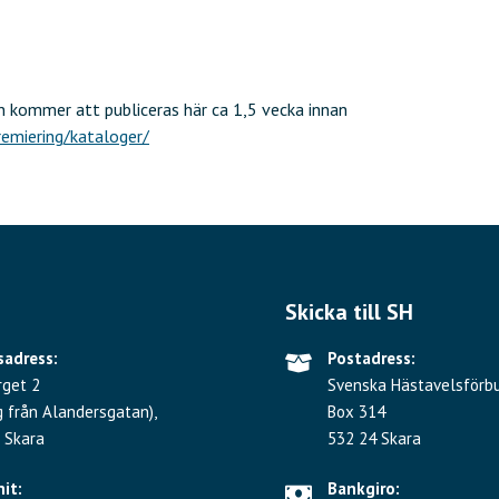
 kommer att publiceras här ca 1,5 vecka innan
emiering/kataloger/
Skicka till SH
adress:
Postadress:
rget 2
Svenska Hästavelsförb
g från Alandersgatan),
Box 314
 Skara
532 24 Skara
hit:
Bankgiro: