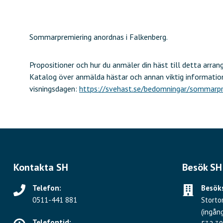
Sommarpremiering anordnas i Falkenberg.
Propositioner och hur du anmäler din häst till detta arran
Katalog över anmälda hästar och annan viktig information
visningsdagen:
https://svehast.se/bedomningar/sommarpr
Kontakta SH
Besök SH
Telefon:
Besöks
0511-441 881
Storto
(ingån
Telefontid: