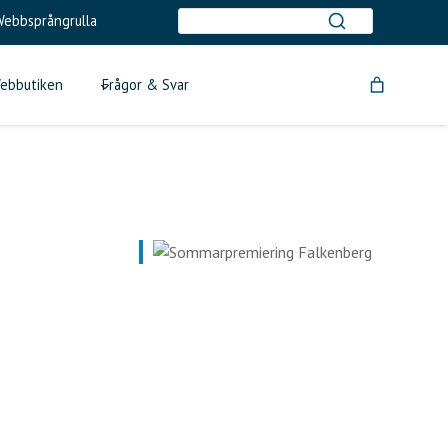
ebbsprångrulla
ebbutiken
Frågor & Svar
Outlook Live