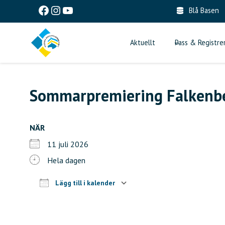
Skip
Facebook
Instagram
YouTube
Blå Basen
to
content
Aktuellt
Pass & Registre
Sommarpremiering Falkenb
NÄR
11 juli 2026
Hela dagen
Lägg till i kalender
Ladda ner ICS
Google Kalender