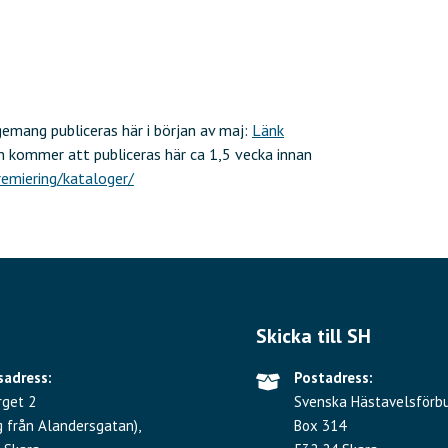
gemang publiceras här i början av maj:
Länk
 kommer att publiceras här ca 1,5 vecka innan
emiering/kataloger/
Skicka till SH
adress:
Postadress:
rget 2
Svenska Hästavelsförb
g från Alandersgatan),
Box 314