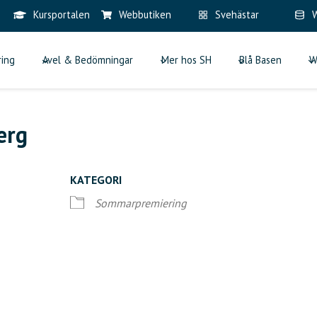
Kursportalen
Webbutiken
Svehästar
W
ring
Avel & Bedömningar
Mer hos SH
Blå Basen
W
erg
KATEGORI
Sommarpremiering
iCalendar
Office 365