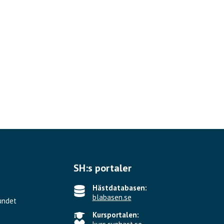
SH:s portaler
Hästdatabasen:
blabasen.se
undet
Kursportalen: