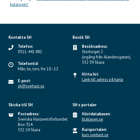
kataloger/
Kontakta SH
Besök SH
Telefon:
Besöksadress:
0511-441 881
Stortorget 2
(ingång från Alandersgatan),
532 39 Skara
Telefontid:
Mån, tis, tors, fre 10–12
Hitta hit:
Länk till adress på karta
E-post:
sh@svehast.se
Skicka till SH
SH:s portaler
Postadress:
Hästdatabasen:
Svenska Hästavelsförbundet
blabasen.se
Box 314
Kursportalen:
532 24 Skara
kurs.svehast.se