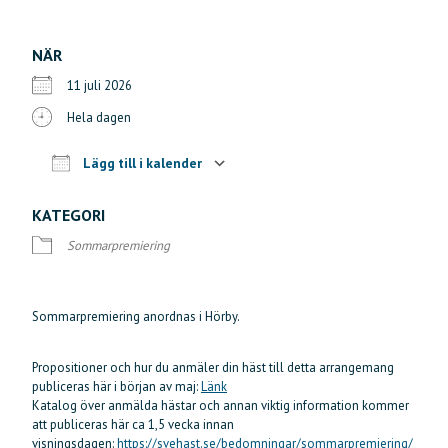
NÄR
11 juli 2026
Hela dagen
Lägg till i kalender
Ladda ner ICS
Google Kalender
iCalendar
Offi
KATEGORI
Sommarpremiering
Sommarpremiering anordnas i Hörby.
Propositioner och hur du anmäler din häst till detta arrangemang
publiceras här i början av maj:
Länk
Katalog över anmälda hästar och annan viktig information kommer
att publiceras här ca 1,5 vecka innan
visningsdagen:
https://svehast.se/bedomningar/sommarpremiering/