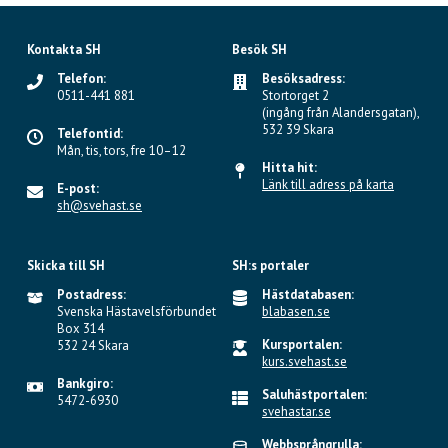
Kontakta SH
Besök SH
Telefon:
Besöksadress:
0511-441 881
Stortorget 2
(ingång från Alandersgatan),
532 39 Skara
Telefontid:
Mån, tis, tors, fre 10–12
Hitta hit:
Länk till adress på karta
E-post:
sh@svehast.se
Skicka till SH
SH:s portaler
Postadress:
Hästdatabasen:
Svenska Hästavelsförbundet
blabasen.se
Box 314
Kursportalen:
532 24 Skara
kurs.svehast.se
Bankgiro:
Saluhästportalen:
5472-6930
svehastar.se
Webbsprångrulla: