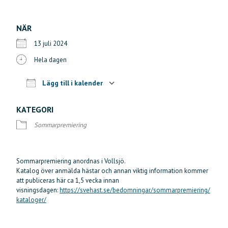
NÄR
13 juli 2024
Hela dagen
Lägg till i kalender
Ladda ner ICS
Google Kalender
iCalendar
Offi
KATEGORI
Sommarpremiering
Sommarpremiering anordnas i Vollsjö.
Katalog över anmälda hästar och annan viktig information kommer
att publiceras här ca 1,5 vecka innan
visningsdagen:
https://svehast.se/bedomningar/sommarpremiering/
kataloger/