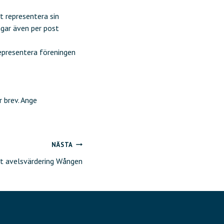
t representera sin
ngar även per post
epresentera föreningen
 brev. Ange
NÄSTA
at avelsvärdering Wången