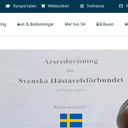
Kursportalen
Webbutiken
Svehästar
W
ring
Avel & Bedömningar
Mer hos SH
Blå Basen
W