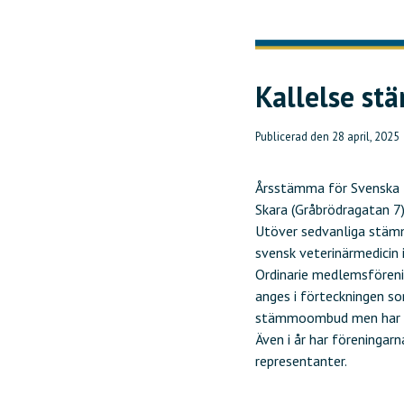
Kallelse s
Publicerad den
28 april, 2025
Årsstämma för Svenska H
Skara (Gråbrödragatan 7).
Utöver sedvanliga stämm
svensk veterinärmedicin 
Ordinarie medlemsfören
anges i förteckningen so
stämmoombud men har in
Även i år har föreningar
representanter.