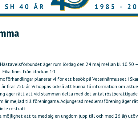
tämma
ästavelsförbundet äger rum lördag den 24 maj mellan kl 10.30 – 
 Fika finns från klockan 10.
oförhandlingar planerar vi för ett besök på Veterinärmuseet i Ska
i år firar 250 år. Vi hoppas också att kunna få information om aktue
ing äger rätt att vid stämman delta med det antal röstberätti
m är mejlad till föreningarna. Adjungerad medlemsförening äger rät
te rösträtt.
na möjlighet att ta med sig en ungdom (upp till och med 26 år) utöv