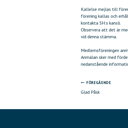
Kallelse mejlas till fö
förening kallas och erhå
kontakta SH:s kansli.
Observera att det är me
vid denna stämma.
Medlemsföreningen anmäl
Anmälan sker med fördel
nedanstående informatio
FÖREGÅENDE
Inläggsnavig
Glad Påsk