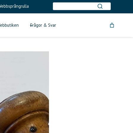
ebbsprångrulla
ebbutiken
Frågor & Svar