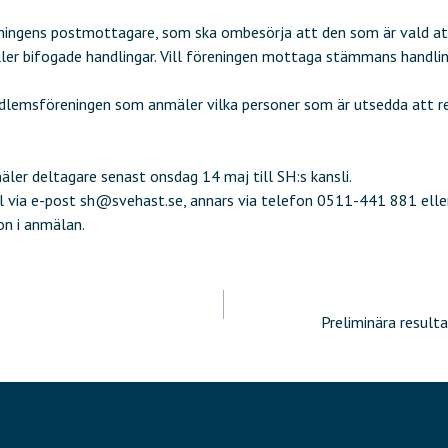
reningens postmottagare, som ska ombesörja att den som är vald at
ller bifogade handlingar. Vill föreningen mottaga stämmans handli
dlemsföreningen som anmäler vilka personer som är utsedda att r
er deltagare senast onsdag 14 maj till SH:s kansli.
 via e-post sh@svehast.se, annars via telefon 0511-441 881 eller
n i anmälan.
ering
Preliminära result