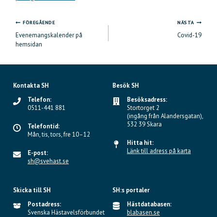
FÖREGÅENDE
NÄSTA
Inläggsnavigering
Evenemangskalender på
Covid-19
hemsidan
Kontakta SH
Besök SH
Telefon:
Besöksadress:
0511-441 881
Stortorget 2
(ingång från Alandersgatan),
532 39 Skara
Telefontid:
Mån, tis, tors, fre 10–12
Hitta hit:
Länk till adress på karta
E-post:
sh@svehast.se
Skicka till SH
SH:s portaler
Postadress:
Hästdatabasen:
Svenska Hästavelsförbundet
blabasen.se