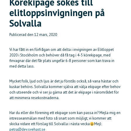
Körekipage sökes till
elitloppsinvigningen på
Solvalla
Publicerad den
12 mars, 2020
Vi har fått in en förfrågan om att delta i invigningen av Elitloppet
2020 i Stockholm och behöver då få tag i 4-5 körekipage, med
finvagnar där det får plats ungefär 6-8 personer som kan trava in
med detta lass.
Mycket folk, ljud och ljus är det ju förstås också, så vana hästar och
kuskar behövs. Solvalla kommer själva att välja ekipage efter behov
och utseende och vi ser ju gärna att det är ekipage i närområdet för
att minimera resekostnaderna.
Har du eller din förening ett ekipage som kan passa in? Mejla mig en
intresseanmälan med foto så snart som möjligt, vi kommer att
skicka vidare ett förslag till Solvalla i nästa vecka
Mejl:
petra@dev.svehast.se