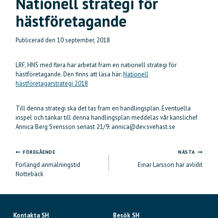
Nationell strategi för
hästföretagande
Publicerad den
10 september, 2018
LRF, HNS med flera har arbetat fram en nationell strategi för
hästföretagande. Den finns att läsa här:
Nationell
hästföretagarstrategi 2018
Till denna strategi ska det tas fram en handlingsplan. Eventuella
inspel och tankar till denna handlingsplan meddelas vår kanslichef
Annica Berg Svensson senast 21/9: annica@dev.svehast.se
FÖREGÅENDE
NÄSTA
Inläggsnavigering
Förlängd anmälningstid
Einar Larsson har avlidit
Nottebäck
Kontakta SH
Besök SH