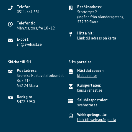
Telefon:
Besöksadress:
0511-441 881
Stortorget 2
(ingång från Alandersgatan),
532 39 Skara
Telefontid:
Mån, tis, tors, fre 10–12
Hitta hit:
Länk till adress på karta
E-post:
sh@svehast.se
Skicka till SH
SH:s portaler
Postadress:
Hästdatabasen:
Svenska Hästavelsförbundet
blabasen.se
Box 314
Kursportalen:
532 24 Skara
kurs.svehast.se
Bankgiro:
Saluhästportalen:
5472-6930
svehastar.se
Webbsprångrulla:
länk till websprångrulla