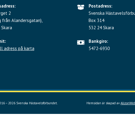
adress:
Postadress:
rget 2
Svenska Hästavelsförb
g från Alandersgatan),
Box 314
 Skara
532 24 Skara
hit:
Bankgiro:
ll adress på karta
5472-6930
16 – 2026 Svenska Hästavelsförbundet.
Hemsidan är skapad av
AlizonWeb