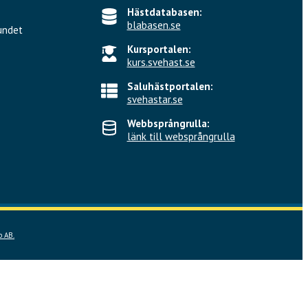
Hästdatabasen:
blabasen.se
undet
Kursportalen:
kurs.svehast.se
Saluhästportalen:
svehastar.se
Webbsprångrulla:
länk till websprångrulla
 AB.