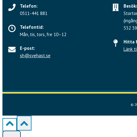
Telefon:
Besöks
0511-441 881
Storto
(ingån
Telefontid:
532 39
Mån, tis, tors, fre 10–12
Hitta 
E-post:
Länk ti
sh@svehast.se
© 20