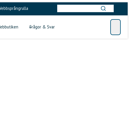
ebbsprångrulla
ebbutiken
Frågor & Svar