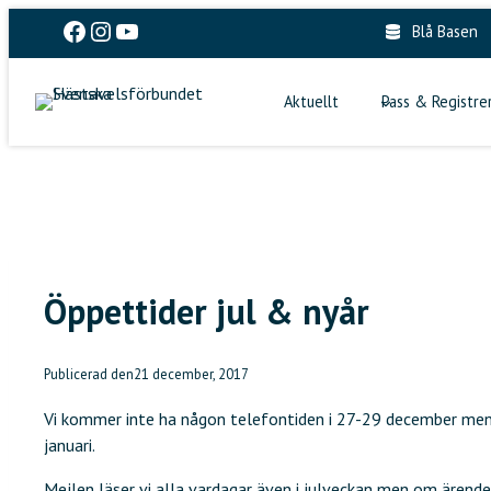
Skip
Facebook
Instagram
YouTube
Blå Basen
to
content
Aktuellt
Pass & Registre
Öppettider jul & nyår
Publicerad den
21 december, 2017
Vi kommer inte ha någon telefontiden i 27-29 december men ä
januari.
Mejlen läser vi alla vardagar även i julveckan men om ärend