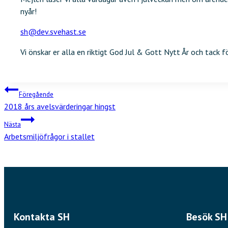
nyår!
sh@dev.svehast.se
Vi önskar er alla en riktigt God Jul & Gott Nytt År och tack f
Inläggsnavigering
Föregående
2018 års avelsvärderingar hingst
Nästa
Arbetsmiljöfrågor i stallet
Kontakta SH
Besök SH