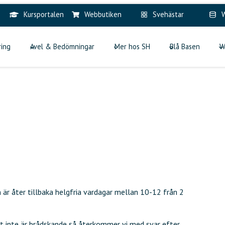
Kursportalen
Webbutiken
Svehästar
W
ring
Avel & Bedömningar
Mer hos SH
Blå Basen
W
r åter tillbaka helgfria vardagar mellan 10-12 från 2
et inte är brådskande så återkommer vi med svar efter