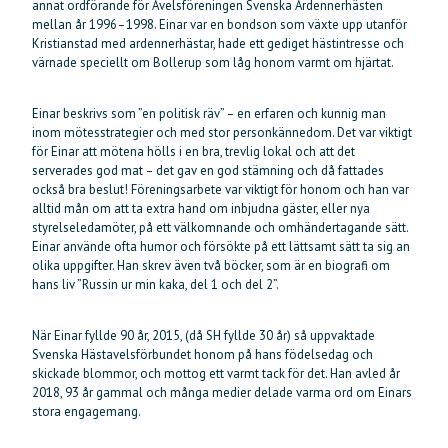
annat ordförande för Avelsföreningen Svenska Ardennerhästen
mellan år 1996–1998. Einar var en bondson som växte upp utanför
Kristianstad med ardennerhästar, hade ett gediget hästintresse och
värnade speciellt om Bollerup som låg honom varmt om hjärtat.
Einar beskrivs som ”en politisk räv” – en erfaren och kunnig man
inom mötesstrategier och med stor personkännedom. Det var viktigt
för Einar att mötena hölls i en bra, trevlig lokal och att det
serverades god mat – det gav en god stämning och då fattades
också bra beslut! Föreningsarbete var viktigt för honom och han var
alltid mån om att ta extra hand om inbjudna gäster, eller nya
styrelseledamöter, på ett välkomnande och omhändertagande sätt.
Einar använde ofta humor och försökte på ett lättsamt sätt ta sig an
olika uppgifter. Han skrev även två böcker, som är en biografi om
hans liv ”Russin ur min kaka, del 1 och del 2”.
När Einar fyllde 90 år, 2015, (då SH fyllde 30 år) så uppvaktade
Svenska Hästavelsförbundet honom på hans födelsedag och
skickade blommor, och mottog ett varmt tack för det. Han avled år
2018, 93 år gammal och många medier delade varma ord om Einars
stora engagemang.