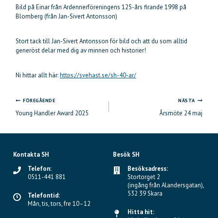
Bild på Einar från Ardennerföreningens 125-års firande 1998 på
Blomberg (från Jan-Sivert Antonsson)
Stort tack till Jan-Sivert Antonsson för bild och att du som alltid
generöst delar med dig av minnen och historier!
Ni hittar allt här:
https://svehast.se/sh-40-ar/
FÖREGÅENDE
NÄSTA
Inläggsnavigering
Young Handler Award 2025
Årsmöte 24 maj
Kontakta SH
Besök SH
Telefon:
Besöksadress:
0511-441 881
Stortorget 2
(ingång från Alandersgatan),
532 39 Skara
Telefontid:
Mån, tis, tors, fre 10–12
Hitta hit: